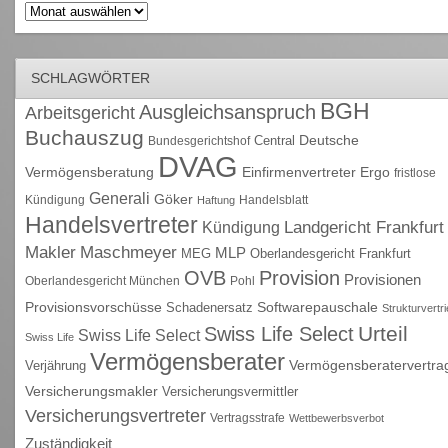
Archiv
SCHLAGWÖRTER
BGH
Ausgleichsanspruch
Arbeitsgericht
Buchauszug
Deutsche
Central
Bundesgerichtshof
DVAG
Vermögensberatung
Einfirmenvertreter
Ergo
fristlose
Generali
Göker
Kündigung
Handelsblatt
Haftung
Handelsvertreter
Kündigung
Landgericht Frankfurt
Maschmeyer
Makler
MLP
MEG
Oberlandesgericht Frankfurt
OVB
Provision
Provisionen
Oberlandesgericht München
Pohl
Provisionsvorschüsse
Schadenersatz
Softwarepauschale
Strukturvertr
Urteil
Swiss Life Select
Swiss Life Select
Swiss Life
Vermögensberater
Vermögensberatervertra
Verjährung
Versicherungsmakler
Versicherungsvermittler
Versicherungsvertreter
Vertragsstrafe
Wettbewerbsverbot
Zuständigkeit