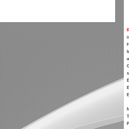
i
H
I
a
G
s
E
E
E
N
T
P