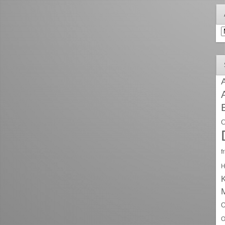
A
A
C
f
H
O
O