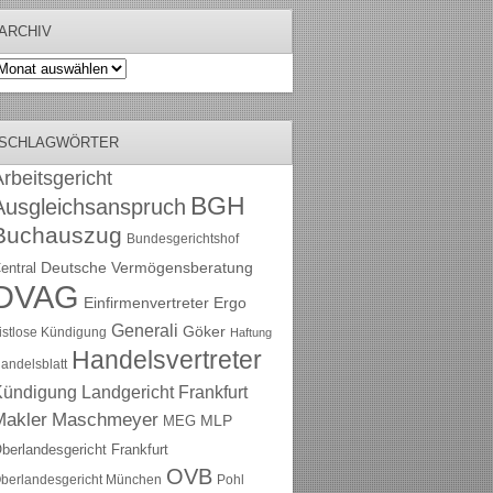
ARCHIV
rchiv
SCHLAGWÖRTER
rbeitsgericht
BGH
Ausgleichsanspruch
Buchauszug
Bundesgerichtshof
Deutsche Vermögensberatung
entral
DVAG
Einfirmenvertreter
Ergo
Generali
Göker
ristlose Kündigung
Haftung
Handelsvertreter
andelsblatt
Kündigung
Landgericht Frankfurt
Maschmeyer
Makler
MLP
MEG
berlandesgericht Frankfurt
OVB
berlandesgericht München
Pohl