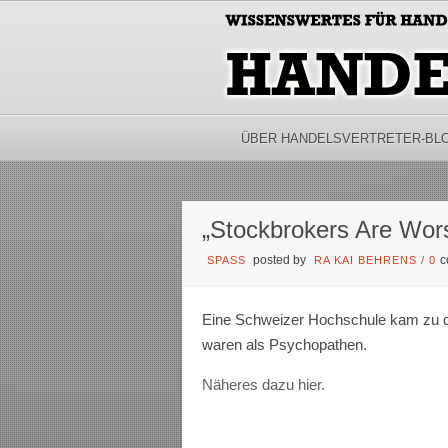
ÜBER HANDELSVERTRETER-BL
„Stockbrokers Are Wor
posted by
c
SPASS
RA KAI BEHRENS
/
0
Eine Schweizer Hochschule kam zu de
waren als Psychopathen.
Näheres dazu hier.