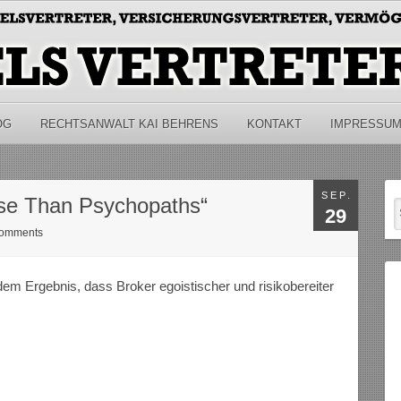
OG
RECHTSANWALT KAI BEHRENS
KONTAKT
IMPRESSU
SEP.
se Than Psychopaths“
29
omments
m Ergebnis, dass Broker egoistischer und risikobereiter