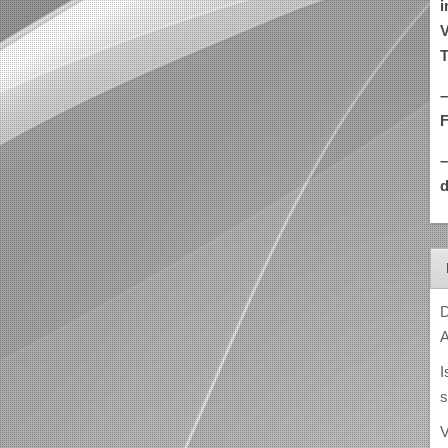
i
V
T
–
d
D
A
I
s
V