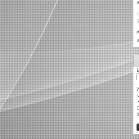
A
L
S
A
s
E
W
s
e
D
I