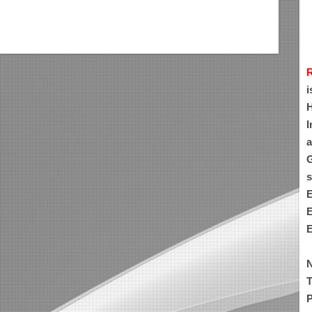
i
H
I
a
G
s
E
E
E
N
T
P