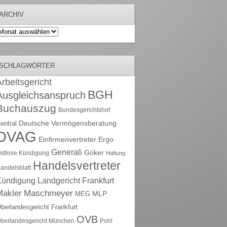
ARCHIV
rchiv
SCHLAGWÖRTER
rbeitsgericht
BGH
Ausgleichsanspruch
Buchauszug
Bundesgerichtshof
Deutsche Vermögensberatung
entral
DVAG
Einfirmenvertreter
Ergo
Generali
Göker
ristlose Kündigung
Haftung
Handelsvertreter
andelsblatt
Kündigung
Landgericht Frankfurt
Maschmeyer
Makler
MLP
MEG
berlandesgericht Frankfurt
OVB
berlandesgericht München
Pohl