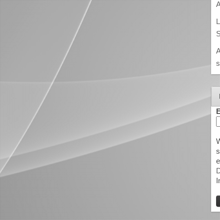
A
L
S
A
s
E
W
s
e
D
I