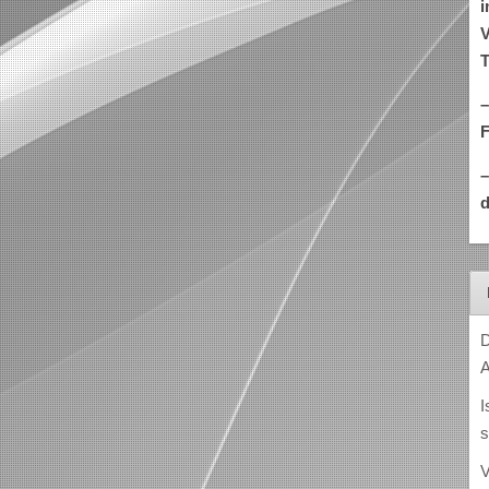
i
V
T
–
d
D
A
I
s
V