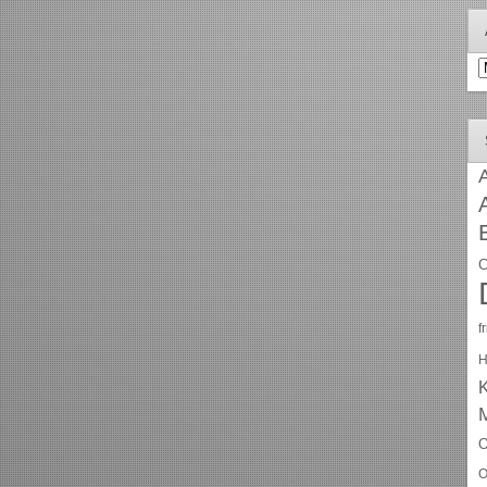
A
A
C
f
H
O
O