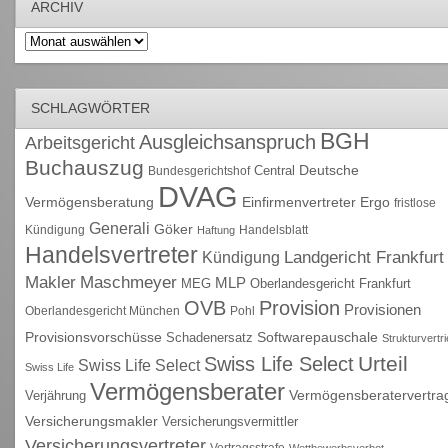
ARCHIV
Archiv
SCHLAGWÖRTER
BGH
Ausgleichsanspruch
Arbeitsgericht
Buchauszug
Deutsche
Central
Bundesgerichtshof
DVAG
Vermögensberatung
Einfirmenvertreter
Ergo
fristlose
Generali
Göker
Kündigung
Handelsblatt
Haftung
Handelsvertreter
Kündigung
Landgericht Frankfurt
Maschmeyer
Makler
MLP
MEG
Oberlandesgericht Frankfurt
OVB
Provision
Provisionen
Oberlandesgericht München
Pohl
Provisionsvorschüsse
Schadenersatz
Softwarepauschale
Strukturvertr
Urteil
Swiss Life Select
Swiss Life Select
Swiss Life
Vermögensberater
Vermögensberatervertra
Verjährung
Versicherungsmakler
Versicherungsvermittler
Versicherungsvertreter
Vertragsstrafe
Wettbewerbsverbot