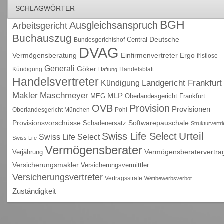
SCHLAGWÖRTER
BGH
Ausgleichsanspruch
Arbeitsgericht
Buchauszug
Deutsche
Central
Bundesgerichtshof
DVAG
Vermögensberatung
Einfirmenvertreter
Ergo
fristlose
Generali
Göker
Kündigung
Handelsblatt
Haftung
Handelsvertreter
Kündigung
Landgericht Frankfurt
Maschmeyer
Makler
MLP
MEG
Oberlandesgericht Frankfurt
OVB
Provision
Provisionen
Oberlandesgericht München
Pohl
Provisionsvorschüsse
Schadenersatz
Softwarepauschale
Strukturvertr
Urteil
Swiss Life Select
Swiss Life Select
Swiss Life
Vermögensberater
Vermögensberatervertra
Verjährung
Versicherungsmakler
Versicherungsvermittler
Versicherungsvertreter
Vertragsstrafe
Wettbewerbsverbot
Zuständigkeit