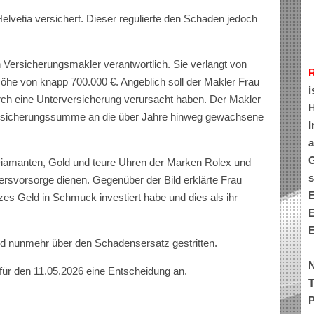
elvetia versichert. Dieser regulierte den Schaden jedoch
Versicherungsmakler verantwortlich. Sie verlangt von
öhe von knapp 700.000 €. Angeblich soll der Makler Frau
i
rch eine Unterversicherung verursacht haben. Der Makler
H
ersicherungssumme an die über Jahre hinweg gewachsene
I
a
G
iamanten, Gold und teure Uhren der Marken Rolex und
s
Altersvorsorge dienen. Gegenüber der Bild erklärte Frau
E
zes Geld in Schmuck investiert habe und dies als ihr
E
E
rd nunmehr über den Schadensersatz gestritten.
N
für den 11.05.2026 eine Entscheidung an.
T
P