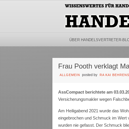
ÜBER HANDELSVERTRETER-BL
Frau Pooth verklagt Ma
posted by
ALLGEMEIN
RA KAI BEHREN
AssCompact berichtete am 03.03.2
Versicherungsmakler wegen Falschber
Am Heiligabend 2021 wurde das Wohnh
eingebrochen und Schmuck im Wert vo
wurden nie gefasst. Der Schmuck bl