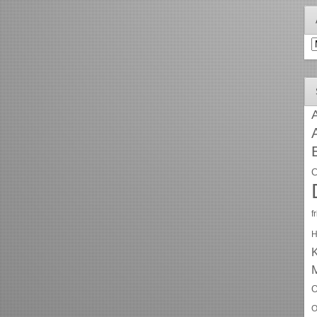
A
A
C
f
H
O
O