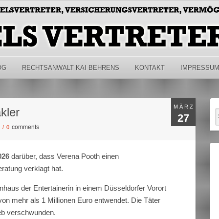
OG
RECHTSANWALT KAI BEHRENS
KONTAKT
IMPRESSU
MÄRZ
kler
27
comments
S
/
0
026
darüber, dass Verena Pooth einen
atung verklagt hat.
aus der Entertainerin in einem Düsseldorfer Vorort
n mehr als 1 Millionen Euro entwendet. Die Täter
ieb verschwunden.