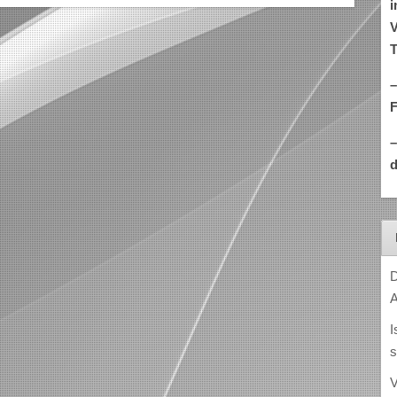
i
V
T
–
d
D
A
I
s
V