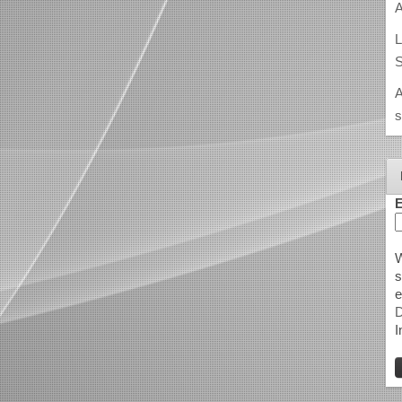
A
L
S
A
s
E
W
s
e
D
I