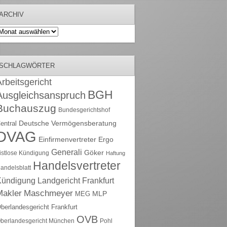
ARCHIV
rchiv
SCHLAGWÖRTER
rbeitsgericht
BGH
Ausgleichsanspruch
Buchauszug
Bundesgerichtshof
Deutsche Vermögensberatung
entral
DVAG
Einfirmenvertreter
Ergo
Generali
Göker
ristlose Kündigung
Haftung
Handelsvertreter
andelsblatt
Kündigung
Landgericht Frankfurt
Maschmeyer
Makler
MLP
MEG
berlandesgericht Frankfurt
OVB
berlandesgericht München
Pohl