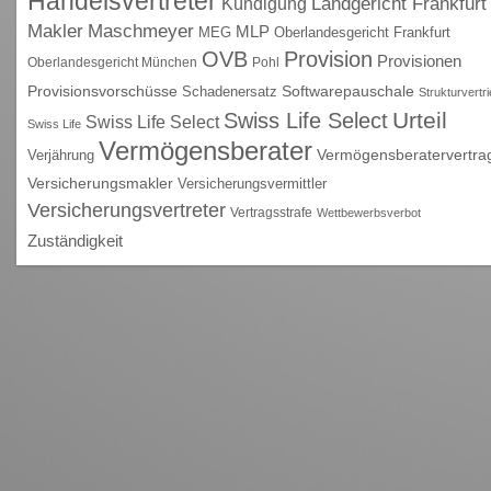
Handelsvertreter
Kündigung
Landgericht Frankfurt
Maschmeyer
Makler
MLP
MEG
Oberlandesgericht Frankfurt
OVB
Provision
Provisionen
Oberlandesgericht München
Pohl
Provisionsvorschüsse
Schadenersatz
Softwarepauschale
Strukturvertr
Urteil
Swiss Life Select
Swiss Life Select
Swiss Life
Vermögensberater
Vermögensberatervertra
Verjährung
Versicherungsmakler
Versicherungsvermittler
Versicherungsvertreter
Vertragsstrafe
Wettbewerbsverbot
Zuständigkeit