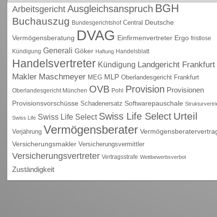
BGH
Ausgleichsanspruch
Arbeitsgericht
Buchauszug
Deutsche
Central
Bundesgerichtshof
DVAG
Vermögensberatung
Einfirmenvertreter
Ergo
fristlose
Generali
Göker
Kündigung
Handelsblatt
Haftung
Handelsvertreter
Kündigung
Landgericht Frankfurt
Maschmeyer
Makler
MLP
MEG
Oberlandesgericht Frankfurt
OVB
Provision
Provisionen
Oberlandesgericht München
Pohl
Provisionsvorschüsse
Schadenersatz
Softwarepauschale
Strukturvertr
Urteil
Swiss Life Select
Swiss Life Select
Swiss Life
Vermögensberater
Vermögensberatervertra
Verjährung
Versicherungsmakler
Versicherungsvermittler
Versicherungsvertreter
Vertragsstrafe
Wettbewerbsverbot
Zuständigkeit