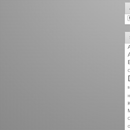
A
A
C
f
H
O
O