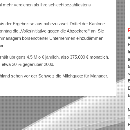
l mehr verdienen als ihre schlechtbezahltestens
s der Ergebnisse aus nahezu zweit Drittel der Kantone
tag die „Volksinitiative gegen die Abzockerei“ an. Sie
i
zenmanagern börsenotierter Unternehmen einzudämmen
H
en.
I
hält übrigens 4,5 Mio € jährlich
, also 375.000 € monatlich.
a
um etwa 20 % gegenüber 2009.
G
s
schland schon vor der Schweiz die Milchquote für Manager.
E
E
E
N
T
P