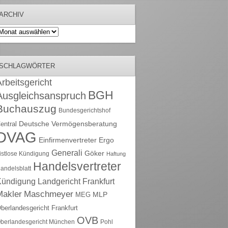
ARCHIV
rchiv
SCHLAGWÖRTER
rbeitsgericht
BGH
Ausgleichsanspruch
Buchauszug
Bundesgerichtshof
Deutsche Vermögensberatung
entral
DVAG
Einfirmenvertreter
Ergo
Generali
Göker
ristlose Kündigung
Haftung
Handelsvertreter
andelsblatt
Kündigung
Landgericht Frankfurt
Maschmeyer
Makler
MLP
MEG
berlandesgericht Frankfurt
OVB
berlandesgericht München
Pohl