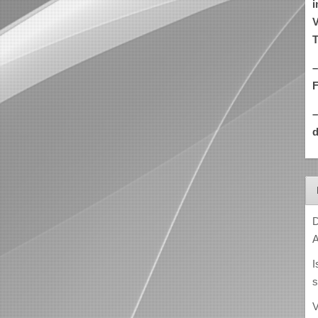
i
V
T
–
d
D
A
I
s
V