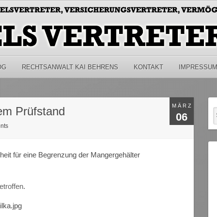
OG
RECHTSANWALT KAI BEHRENS
KONTAKT
IMPRESSU
MÄRZ
em Prüfstand
06
nts
heit für eine Begrenzung der Mangergehälter
etroffen
.