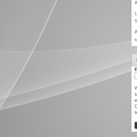
A
L
S
A
s
E
W
s
e
D
I