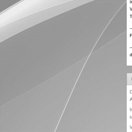
i
V
T
–
d
D
A
I
s
V