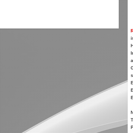
i
H
I
a
G
s
E
E
E
N
T
P