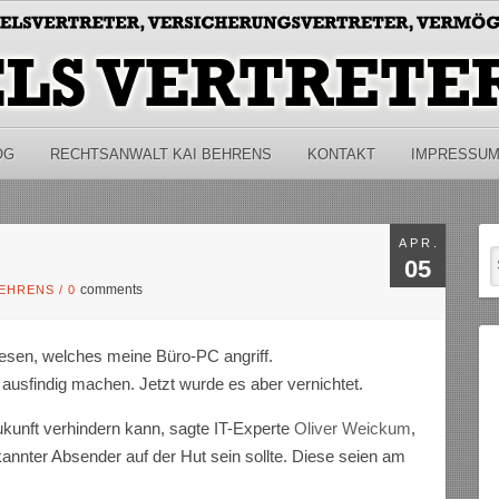
OG
RECHTSANWALT KAI BEHRENS
KONTAKT
IMPRESSU
APR.
05
comments
BEHRENS
/
0
esen, welches meine Büro-PC angriff.
ausfindig machen. Jetzt wurde es aber vernichtet.
ukunft verhindern kann, sagte IT-Experte
Oliver Weickum
,
nnter Absender auf der Hut sein sollte. Diese seien am