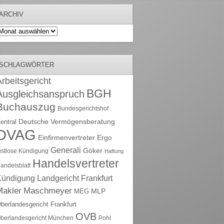
ARCHIV
rchiv
SCHLAGWÖRTER
rbeitsgericht
BGH
Ausgleichsanspruch
Buchauszug
Bundesgerichtshof
Deutsche Vermögensberatung
entral
DVAG
Einfirmenvertreter
Ergo
Generali
Göker
ristlose Kündigung
Haftung
Handelsvertreter
andelsblatt
Kündigung
Landgericht Frankfurt
Maschmeyer
Makler
MLP
MEG
berlandesgericht Frankfurt
OVB
berlandesgericht München
Pohl