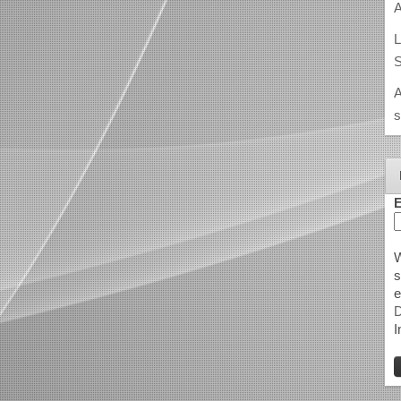
A
L
S
A
s
E
W
s
e
D
I