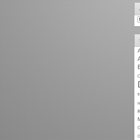
A
A
C
f
H
O
O