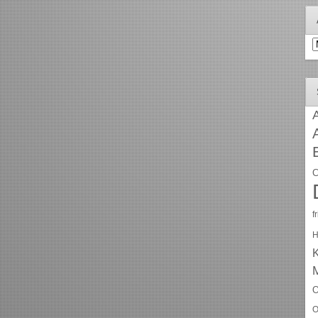
A
A
C
f
H
O
O