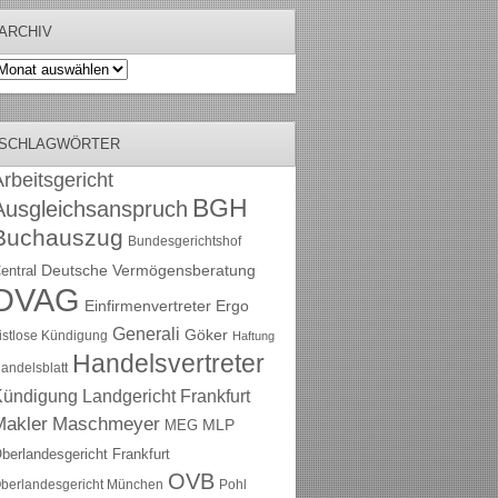
ARCHIV
rchiv
SCHLAGWÖRTER
rbeitsgericht
BGH
Ausgleichsanspruch
Buchauszug
Bundesgerichtshof
Deutsche Vermögensberatung
entral
DVAG
Einfirmenvertreter
Ergo
Generali
Göker
ristlose Kündigung
Haftung
Handelsvertreter
andelsblatt
Kündigung
Landgericht Frankfurt
Maschmeyer
Makler
MLP
MEG
berlandesgericht Frankfurt
OVB
berlandesgericht München
Pohl