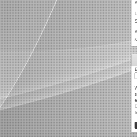
A
L
S
A
s
E
W
s
e
D
I