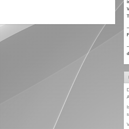
i
V
T
–
d
D
A
I
s
V