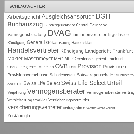
SCHLAGWÖRTER
BGH
Ausgleichsanspruch
Arbeitsgericht
Buchauszug
Deutsche
Central
Bundesgerichtshof
DVAG
Vermögensberatung
Einfirmenvertreter
Ergo
fristlose
Generali
Göker
Kündigung
Handelsblatt
Haftung
Handelsvertreter
Kündigung
Landgericht Frankfurt
Maschmeyer
Makler
MLP
MEG
Oberlandesgericht Frankfurt
OVB
Provision
Provisionen
Oberlandesgericht München
Pohl
Provisionsvorschüsse
Schadenersatz
Softwarepauschale
Strukturvertr
Urteil
Swiss Life Select
Swiss Life Select
Swiss Life
Vermögensberater
Vermögensberatervertra
Verjährung
Versicherungsmakler
Versicherungsvermittler
Versicherungsvertreter
Vertragsstrafe
Wettbewerbsverbot
Zuständigkeit