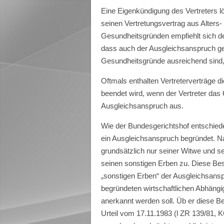
Eine Eigenkündigung des Vertreters 
seinen Ver­tretungsvertrag aus Alters
Gesundheitsgründen empfiehlt sich de
dass auch der Ausgleichsan­spruch gez
Gesundheitsgründe ausreichend sind,
Oftmals enthalten Vertreterverträge d
beendet wird, wenn der Vertreter das 
Ausgleichsan­
spruch aus.
Wie der Bundesgerichtshof entschiede
ein Ausgleichsanspruch begründet. N
grundsätzlich nur seiner Witwe und sei
seinen sonstigen Erben zu. Diese Bes
„sonstigen Erben“ der Ausgleichsanspr
begründeten wirtschaftlichen Abhängi
anerkannt werden soll. Üb er diese 
Urteil vom 17.11.1983 (l ZR 139/81, KG