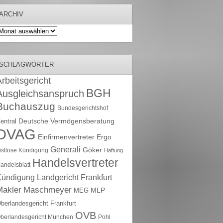
ARCHIV
rchiv
SCHLAGWÖRTER
rbeitsgericht
BGH
Ausgleichsanspruch
Buchauszug
Bundesgerichtshof
Deutsche Vermögensberatung
entral
DVAG
Einfirmenvertreter
Ergo
Generali
Göker
ristlose Kündigung
Haftung
Handelsvertreter
andelsblatt
Kündigung
Landgericht Frankfurt
Maschmeyer
Makler
MLP
MEG
berlandesgericht Frankfurt
OVB
berlandesgericht München
Pohl