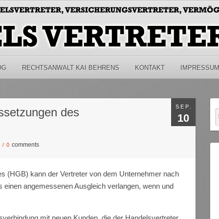
OG
RECHTSANWALT KAI BEHRENS
KONTAKT
IMPRESSU
SEP.
ussetzungen des
10
comments
S
/
0
s (HGB) kann der Vertreter von dem Unternehmer nach
es einen angemesse­nen Ausgleich verlangen, wenn und
verbindung mit neuen Kunden, die der Handelsvertreter