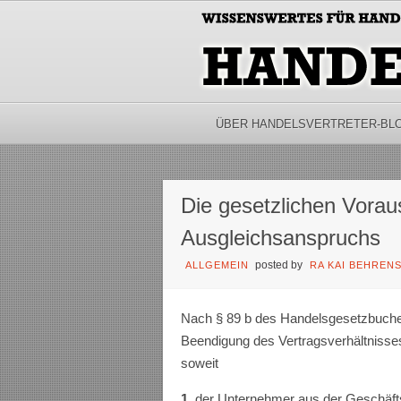
ÜBER HANDELSVERTRETER-BL
Die gesetzlichen Vora
Ausgleichsanspruchs
posted by
ALLGEMEIN
RA KAI BEHREN
Nach § 89 b des Handelsgesetzbuche
Beendi­gung des Vertragsverhältniss
soweit
1.
der Unternehmer aus der Geschäfts