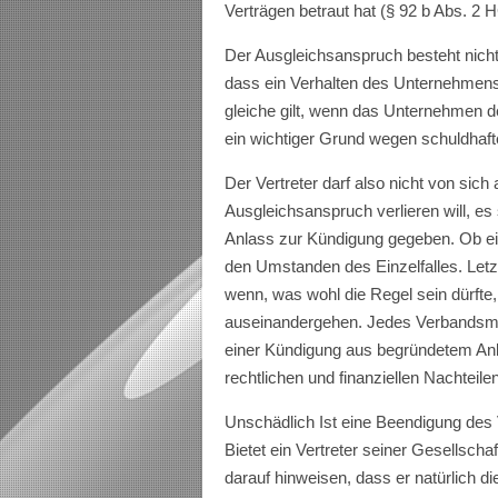
Verträgen be­traut hat (§ 92 b Abs. 2 
Der Ausgleichsanspruch
besteht nicht
dass ein Verhalten des Unternehmens
gleiche gilt, wenn das Unternehmen d
ein wichtiger Grund wegen schuldhafte
Der Vertreter darf also nicht von sich
Aus­gleichsanspruch verlieren will, 
Anlass zur Kündigung gegeben. Ob ein 
den Umstanden des Einzelfalles. Letz
wenn, was wohl die Regel sein dürfte
auseinandergehen. Jedes Verbandsmitg
einer Kündigung aus begründetem Anla
rechtlichen und finanziellen Nachteile
Unschädlich Ist eine Beendigung des 
Bietet ein Vertreter seiner Gesellschaf
darauf hinweisen, dass er natürlich di