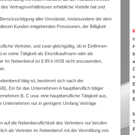
des Vertragsverhältnisses erhebliche Vorteile hat und
 Berücksichti­gung aller Umstände, Insbesondere der dem
diesen Kunden entgehenden Provisionen, der Billigkeit
i
liche Vertre­ter, und zwar gleichgültig, ob er Einfirmen-
H
ob er seine Tätigkeit als Einzelkaufmann oder als
I
eter Im Nebenberuf ist § 89 b HGB nicht anzuwenden,
a
er.
G
s
Nebenberuf tätig ist, bestimmt sich nach der
E
B). Ein für das Unternehmen A hauptberuflich tätiger
E
ernehmen B, C usw. eine hauptberufliche Tätigkeit aus,
E
se Unternehmen nur in geringem Umfang Ver­träge
N
T
 auf die Ne­benberuflichkeit des Vertreters nur berufen
P
ich als Vertreter im Nebenberuf mit der Vermittlung von