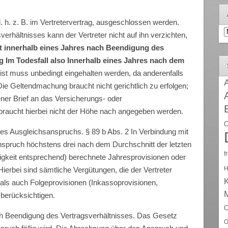
. h. z. B. im Vertretervertrag, ausgeschlossen werden.
A
rhältnisses kann der Vertreter nicht auf ihn verzichten,
st innerhalb eines Jahres nach Beendigung des
g Im Todesfall also Innerhalb eines Jahres nach dem
ist muss unbedingt eingehalten werden, da anderenfalls
A
Die Geltendmachung braucht nicht gerichtlich zu erfolgen;
ner Brief an das Versicherungs- oder
raucht hierbei nicht der Höhe nach angegeben werden.
C
es Ausgleichsanspruchs. § 89 b Abs. 2 In Verbindung mit
Anspruch höchstens drei nach dem Durchschnitt der letzten
f
ätigkeit entspre­chend) berechnete Jahresprovisionen oder
H
ierbei sind sämtliche Vergütungen, die der Vertreter
als auch Folgeprovisionen (Inkassoprovisionen,
u
berücksichtigen.
O
h Beendigung des Vertragsverhältnisses. Das Gesetz
O