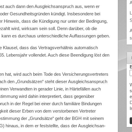
A
löst auch dann den Ausgleichsanspruch aus, wenn er
L
- oder Gesundheitsgrün­den kündigt. Insbesondere bei
S
r Hinweis, dass die Kündigung nur unter der Bedingung,
ahlt wird, wirksam sein soll. Denn dar­über, ob die
A
 kann es durchaus unterschiedliche Auffassungen geben.
s
ie Klausel, dass das Vertragsverhältnis automatisch
65. Lebensjahr vollen­det. Auch diese Beendigung löst den
E
n hat, wird auch beim Tode des Versicherungsvertreters
ach den „Grundsätzen“ steht dieser Ausgleichsanspruch
W
nen Ver­wandten in gerader Linie, in Härtefällen auch
s
timmung wird dahin interpretiert, dass gegenüber
e
D
uch in der Regel bei einer durch familiäre Bindungen
I
gkeit dieser Erben von dem verstorbenen Vertreter
Bestimmung der „Grundsätze“ geht der BGH mit sei­nem
) hin­aus, in dem er feststellte, dass der Ausgleichsan­