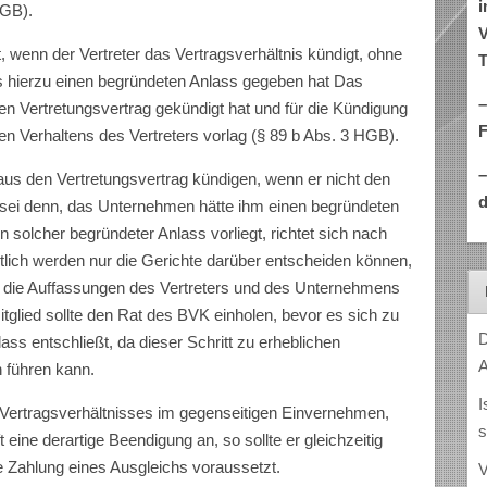
i
HGB).
V
, wenn der Vertreter das Vertragsverhältnis kündigt, ohne
T
 hierzu einen be­gründeten Anlass gegeben hat Das
–
en Vertretungsvertrag gekündigt hat und für die Kündigung
n Verhaltens des Vertre­ters vorlag (§ 89 b Abs. 3 HGB).
 aus den Ver­tretungsvertrag kündigen, wenn er nicht den
d
es sei denn, das Unternehmen hätte ihm einen begründeten
solcher begründe­ter Anlass vorliegt, richtet sich nach
tlich werden nur die Gerichte darüber entscheiden können,
, die Auffassungen des Vertreters und des Unternehmens
lied sollte den Rat des BVK einholen, bevor es sich zu
D
ss entschließt, da dieser Schritt zu erheblichen
A
n führen kann.
I
Vertragsver­hältnisses im gegenseitigen Einvernehmen,
s
t eine derartige Beendigung an, so sollte er gleichzeitig
e Zahlung eines Aus­gleichs voraussetzt.
V