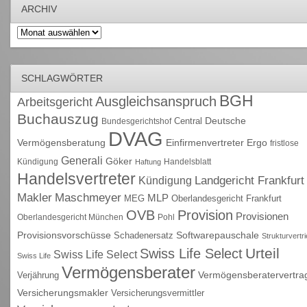
ARCHIV
Archiv
SCHLAGWÖRTER
BGH
Ausgleichsanspruch
Arbeitsgericht
Buchauszug
Deutsche
Central
Bundesgerichtshof
DVAG
Vermögensberatung
Einfirmenvertreter
Ergo
fristlose
Generali
Göker
Kündigung
Handelsblatt
Haftung
Handelsvertreter
Kündigung
Landgericht Frankfurt
Maschmeyer
Makler
MLP
MEG
Oberlandesgericht Frankfurt
OVB
Provision
Provisionen
Oberlandesgericht München
Pohl
Provisionsvorschüsse
Schadenersatz
Softwarepauschale
Strukturvertr
Urteil
Swiss Life Select
Swiss Life Select
Swiss Life
Vermögensberater
Vermögensberatervertra
Verjährung
Versicherungsmakler
Versicherungsvermittler