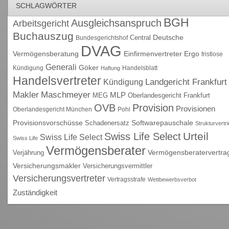
SCHLAGWÖRTER
BGH
Ausgleichsanspruch
Arbeitsgericht
Buchauszug
Deutsche
Central
Bundesgerichtshof
DVAG
Vermögensberatung
Einfirmenvertreter
Ergo
fristlose
Generali
Göker
Kündigung
Handelsblatt
Haftung
Handelsvertreter
Kündigung
Landgericht Frankfurt
Maschmeyer
Makler
MLP
MEG
Oberlandesgericht Frankfurt
OVB
Provision
Provisionen
Oberlandesgericht München
Pohl
Provisionsvorschüsse
Schadenersatz
Softwarepauschale
Strukturvertr
Urteil
Swiss Life Select
Swiss Life Select
Swiss Life
Vermögensberater
Vermögensberatervertra
Verjährung
Versicherungsmakler
Versicherungsvermittler
Versicherungsvertreter
Vertragsstrafe
Wettbewerbsverbot
Zuständigkeit