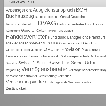
SCHLAGWÖRTER
BGH
Ausgleichsanspruch
Arbeitsgericht
Buchauszug
Deutsche
Central
Bundesgerichtshof
DVAG
Vermögensberatung
Einfirmenvertreter
Ergo
fristlose
Generali
Göker
Kündigung
Handelsblatt
Haftung
Handelsvertreter
Kündigung
Landgericht Frankfurt
Maschmeyer
Makler
MLP
MEG
Oberlandesgericht Frankfurt
OVB
Provision
Provisionen
Oberlandesgericht München
Pohl
Provisionsvorschüsse
Schadenersatz
Softwarepauschale
Strukturvertr
Urteil
Swiss Life Select
Swiss Life Select
Swiss Life
Vermögensberater
Vermögensberatervertra
Verjährung
Versicherungsmakler
Versicherungsvermittler
Versicherungsvertreter
Vertragsstrafe
Wettbewerbsverbot
Zuständigkeit