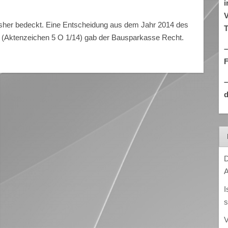
i
V
isher bedeckt. Eine Entscheidung aus dem Jahr 2014 des
T
 (Aktenzeichen 5 O 1/14) gab der Bausparkasse Recht.
–
d
D
A
I
s
V