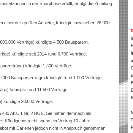
ussetzungen in der Sparphase erfüllt, erfolgt die Zuteilung
n einer der größten Anbieter, kündigte inzwischen 26.000
i
00.000 Verträge) kündigte 4.500 Bausparern.
H
I
räge) kündigte seit 2014 rund 6.700 Verträge.
a
arverträge) kündigte 1.800 Verträge.
G
s
.000 Bausparverträge) kündigte rund 1.000 Verträge.
E
äge) kündigte rund 11.500 Verträge.
E
E
) kündigte 30.000 Verträge.
N
§ 489 Abs. 1 Nr. 2 BGB. Sie hätten demnach als
T
es Kündigungsrecht, wenn ein Vertrag 10 Jahre
P
ngebot mit Darlehen jedoch nicht in Anspruch genommen