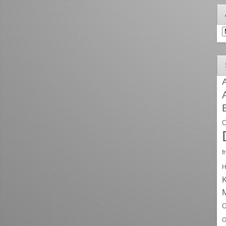
A
A
C
f
H
O
O