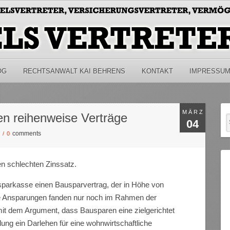
OG
RECHTSANWALT KAI BEHRENS
KONTAKT
IMPRESSU
MÄRZ
n reihenweise Verträge
04
comments
S
/
0
n schlechten Zinssatz.
parkasse einen Bausparvertrag, der in Höhe von
re Ansparungen fanden nur noch im Rahmen der
mit dem Argument, dass Bausparen eine zielgerichtet
lung ein Darlehen für eine wohnwirtschaftliche