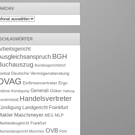
ARCHIV
rchiv
SCHLAGWÖRTER
rbeitsgericht
BGH
Ausgleichsanspruch
Buchauszug
Bundesgerichtshof
Deutsche Vermögensberatung
entral
DVAG
Einfirmenvertreter
Ergo
Generali
Göker
ristlose Kündigung
Haftung
Handelsvertreter
andelsblatt
Kündigung
Landgericht Frankfurt
Maschmeyer
Makler
MLP
MEG
berlandesgericht Frankfurt
OVB
berlandesgericht München
Pohl