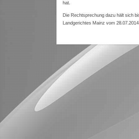
hat.
Die Rechtsprechung dazu hält sich b
Landgerichtes Mainz vom 28.07.2014