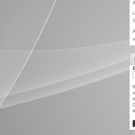
A
L
S
A
s
E
W
s
e
D
I