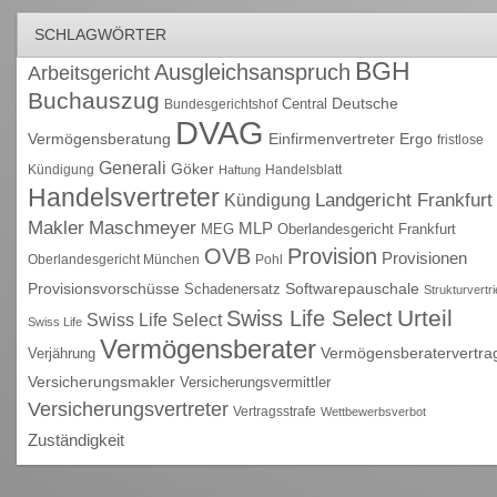
SCHLAGWÖRTER
BGH
Ausgleichsanspruch
Arbeitsgericht
Buchauszug
Deutsche
Central
Bundesgerichtshof
DVAG
Vermögensberatung
Einfirmenvertreter
Ergo
fristlose
Generali
Göker
Kündigung
Handelsblatt
Haftung
Handelsvertreter
Kündigung
Landgericht Frankfurt
Maschmeyer
Makler
MLP
MEG
Oberlandesgericht Frankfurt
OVB
Provision
Provisionen
Oberlandesgericht München
Pohl
Provisionsvorschüsse
Schadenersatz
Softwarepauschale
Strukturvertr
Urteil
Swiss Life Select
Swiss Life Select
Swiss Life
Vermögensberater
Vermögensberatervertra
Verjährung
Versicherungsmakler
Versicherungsvermittler
Versicherungsvertreter
Vertragsstrafe
Wettbewerbsverbot
Zuständigkeit