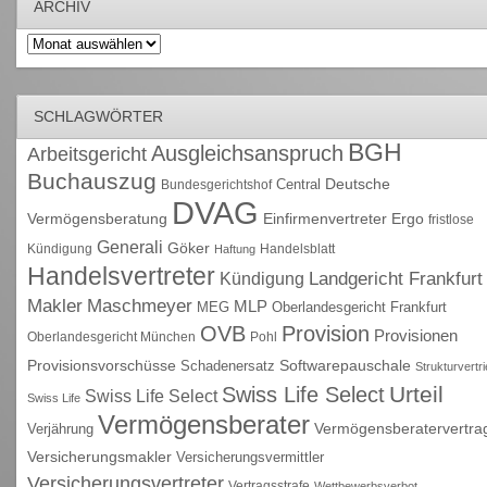
ARCHIV
Archiv
SCHLAGWÖRTER
BGH
Ausgleichsanspruch
Arbeitsgericht
Buchauszug
Deutsche
Central
Bundesgerichtshof
DVAG
Vermögensberatung
Einfirmenvertreter
Ergo
fristlose
Generali
Göker
Kündigung
Handelsblatt
Haftung
Handelsvertreter
Kündigung
Landgericht Frankfurt
Maschmeyer
Makler
MLP
MEG
Oberlandesgericht Frankfurt
OVB
Provision
Provisionen
Oberlandesgericht München
Pohl
Provisionsvorschüsse
Schadenersatz
Softwarepauschale
Strukturvertr
Urteil
Swiss Life Select
Swiss Life Select
Swiss Life
Vermögensberater
Vermögensberatervertra
Verjährung
Versicherungsmakler
Versicherungsvermittler
Versicherungsvertreter
Vertragsstrafe
Wettbewerbsverbot