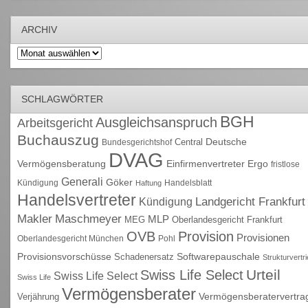
ARCHIV
Archiv
SCHLAGWÖRTER
BGH
Ausgleichsanspruch
Arbeitsgericht
Buchauszug
Deutsche
Central
Bundesgerichtshof
DVAG
Vermögensberatung
Einfirmenvertreter
Ergo
fristlose
Generali
Göker
Kündigung
Handelsblatt
Haftung
Handelsvertreter
Kündigung
Landgericht Frankfurt
Maschmeyer
Makler
MLP
MEG
Oberlandesgericht Frankfurt
OVB
Provision
Provisionen
Oberlandesgericht München
Pohl
Provisionsvorschüsse
Schadenersatz
Softwarepauschale
Strukturvertr
Urteil
Swiss Life Select
Swiss Life Select
Swiss Life
Vermögensberater
Vermögensberatervertra
Verjährung