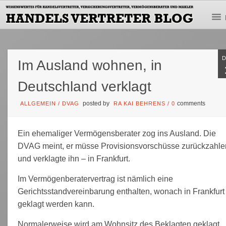
Im Ausland wohnen, in
Deutschland verklagt
posted by
comments
ALLGEMEIN
/
DVAG
RA KAI BEHRENS
/
0
Ein ehemaliger Vermögensberater zog ins Ausland. Die
DVAG meint, er müsse Provisionsvorschüsse zurückzahle
und verklagte ihn – in Frankfurt.
Im Vermögenberatervertrag ist nämlich eine
Gerichtsstandvereinbarung enthalten, wonach in Frankfurt
geklagt werden kann.
Normalerweise wird am Wohnsitz des Beklagten geklagt.