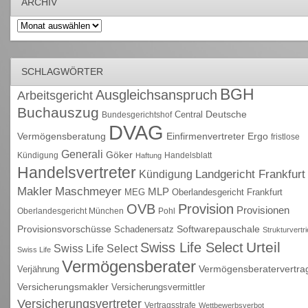
ARCHIV
Archiv
SCHLAGWÖRTER
BGH
Ausgleichsanspruch
Arbeitsgericht
Buchauszug
Deutsche
Central
Bundesgerichtshof
DVAG
Vermögensberatung
Einfirmenvertreter
Ergo
fristlose
Generali
Göker
Kündigung
Handelsblatt
Haftung
Handelsvertreter
Kündigung
Landgericht Frankfurt
Maschmeyer
Makler
MLP
MEG
Oberlandesgericht Frankfurt
OVB
Provision
Provisionen
Oberlandesgericht München
Pohl
Provisionsvorschüsse
Schadenersatz
Softwarepauschale
Strukturvertr
Urteil
Swiss Life Select
Swiss Life Select
Swiss Life
Vermögensberater
Vermögensberatervertra
Verjährung
Versicherungsmakler
Versicherungsvermittler
Versicherungsvertreter
Vertragsstrafe
Wettbewerbsverbot