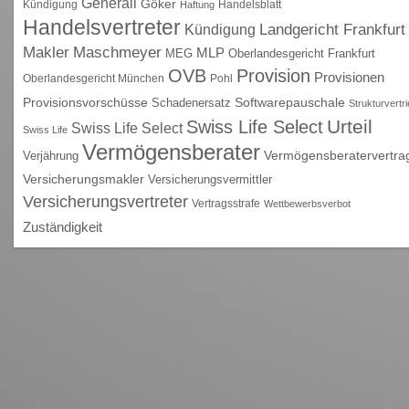
Generali
Göker
Kündigung
Handelsblatt
Haftung
Handelsvertreter
Kündigung
Landgericht Frankfurt
Maschmeyer
Makler
MLP
MEG
Oberlandesgericht Frankfurt
OVB
Provision
Provisionen
Oberlandesgericht München
Pohl
Provisionsvorschüsse
Schadenersatz
Softwarepauschale
Strukturvertr
Urteil
Swiss Life Select
Swiss Life Select
Swiss Life
Vermögensberater
Vermögensberatervertra
Verjährung
Versicherungsmakler
Versicherungsvermittler
Versicherungsvertreter
Vertragsstrafe
Wettbewerbsverbot
Zuständigkeit