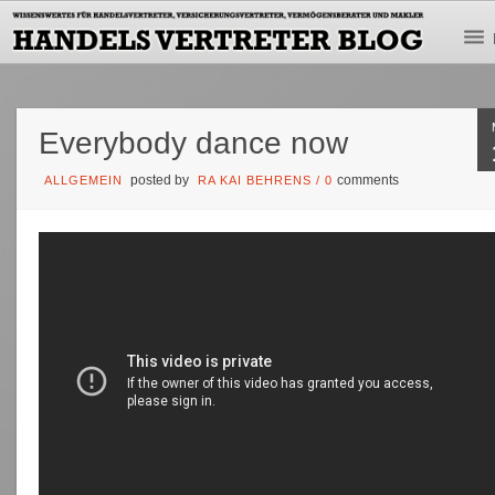
Everybody dance now
posted by
comments
ALLGEMEIN
RA KAI BEHRENS
/
0