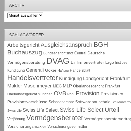
ARCHIV
Archiv
SCHLAGWÖRTER
BGH
Ausgleichsanspruch
Arbeitsgericht
Buchauszug
Deutsche
Central
Bundesgerichtshof
DVAG
Vermögensberatung
Einfirmenvertreter
Ergo
fristlose
Generali
Göker
Kündigung
Handelsblatt
Haftung
Handelsvertreter
Kündigung
Landgericht Frankfurt
Maschmeyer
Makler
MLP
MEG
Oberlandesgericht Frankfurt
OVB
Provision
Provisionen
Oberlandesgericht München
Pohl
Provisionsvorschüsse
Schadenersatz
Softwarepauschale
Strukturvertr
Urteil
Swiss Life Select
Swiss Life Select
Swiss Life
Vermögensberater
Vermögensberatervertra
Verjährung
Versicherungsmakler
Versicherungsvermittler