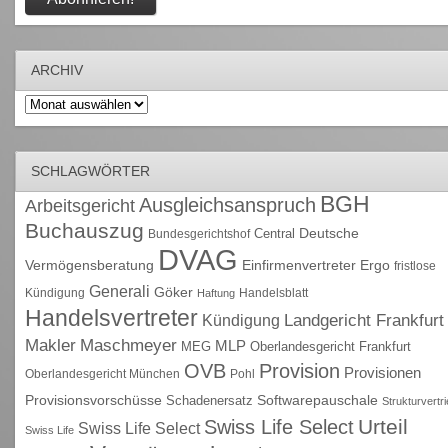
ARCHIV
Archiv
SCHLAGWÖRTER
BGH
Ausgleichsanspruch
Arbeitsgericht
Buchauszug
Deutsche
Central
Bundesgerichtshof
DVAG
Vermögensberatung
Einfirmenvertreter
Ergo
fristlose
Generali
Göker
Kündigung
Handelsblatt
Haftung
Handelsvertreter
Kündigung
Landgericht Frankfurt
Maschmeyer
Makler
MLP
MEG
Oberlandesgericht Frankfurt
OVB
Provision
Provisionen
Oberlandesgericht München
Pohl
Provisionsvorschüsse
Schadenersatz
Softwarepauschale
Strukturvertr
Urteil
Swiss Life Select
Swiss Life Select
Swiss Life