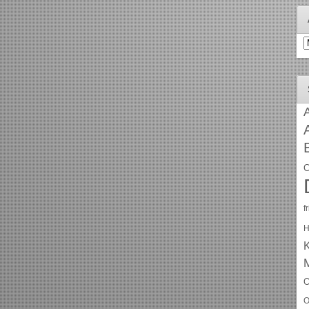
A
A
C
f
H
O
O