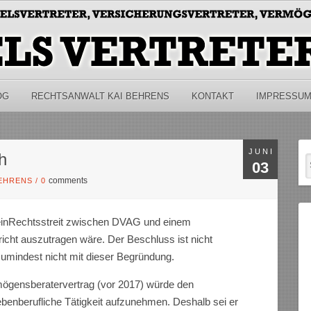
OG
RECHTSANWALT KAI BEHRENS
KONTAKT
IMPRESSU
JUNI
h
03
comments
BEHRENS
/
0
s einRechtsstreit zwischen DVAG und einem
cht auszutragen wäre. Der Beschluss ist nicht
 zumindest nicht mit dieser Begründung.
mögensberatervertrag (vor 2017) würde den
benberufliche Tätigkeit aufzunehmen. Deshalb sei er