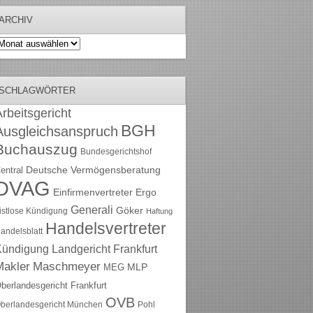
ARCHIV
rchiv
SCHLAGWÖRTER
rbeitsgericht
BGH
Ausgleichsanspruch
Buchauszug
Bundesgerichtshof
Deutsche Vermögensberatung
entral
DVAG
Einfirmenvertreter
Ergo
Generali
Göker
ristlose Kündigung
Haftung
Handelsvertreter
andelsblatt
Kündigung
Landgericht Frankfurt
Maschmeyer
Makler
MLP
MEG
berlandesgericht Frankfurt
OVB
berlandesgericht München
Pohl