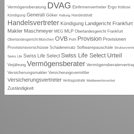
DVAG
Vermögensberatung
Einfirmenvertreter
Ergo
fristlose
Generali
Göker
Kündigung
Handelsblatt
Haftung
Handelsvertreter
Kündigung
Landgericht Frankfurt
Maschmeyer
Makler
MLP
MEG
Oberlandesgericht Frankfurt
OVB
Provision
Provisionen
Oberlandesgericht München
Pohl
Provisionsvorschüsse
Schadenersatz
Softwarepauschale
Strukturvertr
Urteil
Swiss Life Select
Swiss Life Select
Swiss Life
Vermögensberater
Vermögensberatervertra
Verjährung
Versicherungsmakler
Versicherungsvermittler
Versicherungsvertreter
Vertragsstrafe
Wettbewerbsverbot
Zuständigkeit