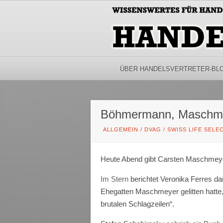
ÜBER HANDELSVERTRETER-BL
Böhmermann, Maschmey
ALLGEMEIN
/
DVAG
/
SWISS LIFE SELE
Heute Abend gibt Carsten Maschmeye
Im Stern
berichtet Veronika Ferres da
Ehegatten Maschmeyer gelitten hatte, 
brutalen Schlagzeilen“.