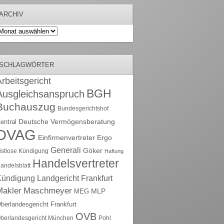
ARCHIV
rchiv
SCHLAGWÖRTER
rbeitsgericht
BGH
Ausgleichsanspruch
Buchauszug
Bundesgerichtshof
Deutsche Vermögensberatung
entral
DVAG
Einfirmenvertreter
Ergo
Generali
Göker
ristlose Kündigung
Haftung
Handelsvertreter
andelsblatt
Kündigung
Landgericht Frankfurt
Maschmeyer
Makler
MLP
MEG
berlandesgericht Frankfurt
OVB
berlandesgericht München
Pohl