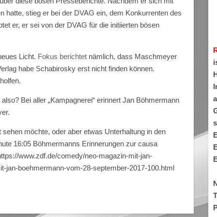
über diese bösen Presseberichte. Nachdem er sich mit
n hatte, stieg er bei der DVAG ein, dem Konkurrenten des
 er, er sei von der DVAG für die initiierten bösen
neues Licht.
Fokus berichtet
nämlich, dass Maschmeyer
i
Verlag habe Schabirosky erst nicht finden können.
H
holfen.
I
a
lso? Bei aller „Kampagnerei“ erinnert Jan Böhmermann
G
er.
s
t sehen möchte, oder aber etwas Unterhaltung in den
E
nute 16:05 Böhmermanns Erinnerungen zur causa
E
https://www.zdf.de/comedy/neo-magazin-mit-jan-
E
it-jan-boehmermann-vom-28-september-2017-100.html
N
T
P