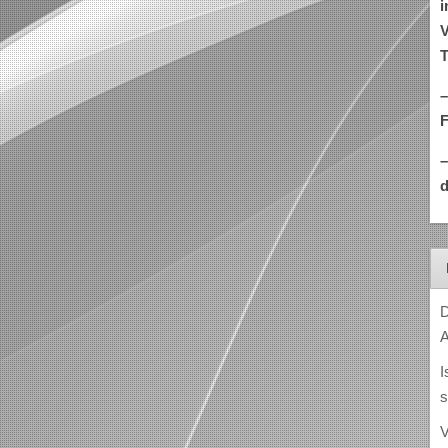
i
V
T
–
d
D
A
I
s
V