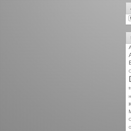
A
A
C
f
H
O
O