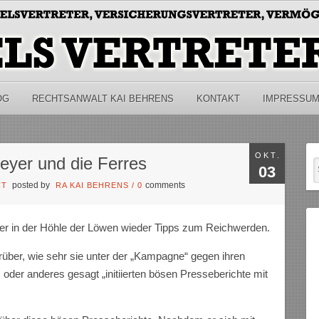
OG
RECHTSANWALT KAI BEHRENS
KONTAKT
IMPRESSU
OKT.
er und die Ferres
03
posted by
comments
CT
RA KAI BEHRENS
/
0
r in der Höhle der Löwen wieder Tipps zum Reichwerden.
rüber, wie sehr sie unter der „Kampagne“ gegen ihren
oder anderes gesagt „initiierten bösen Presseberichte mit