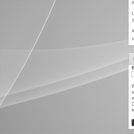
A
L
S
A
s
E
W
s
e
D
I