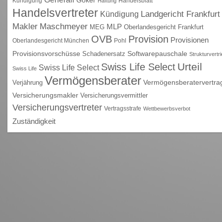
Kündigung
Handelsblatt
Haftung
Handelsvertreter
Kündigung
Landgericht Frankfurt
Maschmeyer
Makler
MLP
MEG
Oberlandesgericht Frankfurt
OVB
Provision
Provisionen
Oberlandesgericht München
Pohl
Provisionsvorschüsse
Schadenersatz
Softwarepauschale
Strukturvertr
Urteil
Swiss Life Select
Swiss Life Select
Swiss Life
Vermögensberater
Vermögensberatervertra
Verjährung
Versicherungsmakler
Versicherungsvermittler
Versicherungsvertreter
Vertragsstrafe
Wettbewerbsverbot
Zuständigkeit