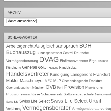
ARCHIV
Archiv
SCHLAGWÖRTER
BGH
Ausgleichsanspruch
Arbeitsgericht
Buchauszug
Deutsche
Central
Bundesgerichtshof
DVAG
Vermögensberatung
Einfirmenvertreter
Ergo
fristlose
Generali
Göker
Kündigung
Handelsblatt
Haftung
Handelsvertreter
Kündigung
Landgericht Frankfurt
Maschmeyer
Makler
MLP
MEG
Oberlandesgericht Frankfurt
OVB
Provision
Provisionen
Oberlandesgericht München
Pohl
Provisionsvorschüsse
Schadenersatz
Softwarepauschale
Strukturvertr
Urteil
Swiss Life Select
Swiss Life Select
Swiss Life
Vermögensberater
Vermögensberatervertra
Verjährung