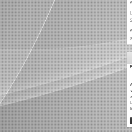
A
L
S
A
s
E
W
s
e
D
I