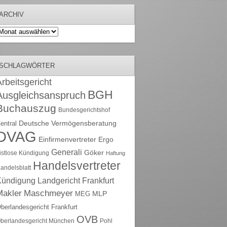
ARCHIV
rchiv
SCHLAGWÖRTER
rbeitsgericht
BGH
Ausgleichsanspruch
Buchauszug
Bundesgerichtshof
Deutsche Vermögensberatung
entral
DVAG
Einfirmenvertreter
Ergo
Generali
Göker
ristlose Kündigung
Haftung
Handelsvertreter
andelsblatt
Kündigung
Landgericht Frankfurt
Maschmeyer
Makler
MLP
MEG
berlandesgericht Frankfurt
OVB
berlandesgericht München
Pohl