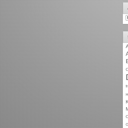
A
A
C
f
H
O
O