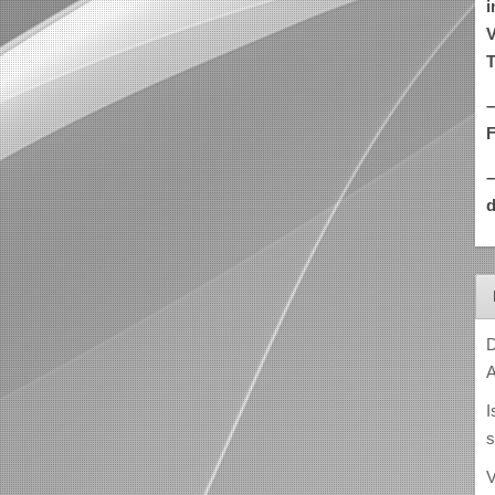
i
V
T
–
d
D
A
I
s
V