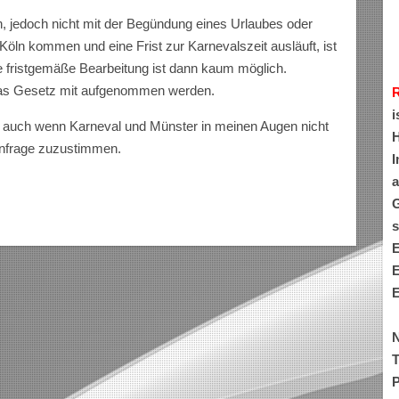
rn, jedoch nicht mit der Begündung eines Urlaubes oder
öln kommen und eine Frist zur Karnevalszeit ausläuft, ist
e fristgemäße Bearbeitung ist dann kaum möglich.
 das Gesetz mit aufgenommen werden.
i
n, auch wenn Karneval und Münster in meinen Augen nicht
H
Anfrage zuzustimmen.
I
a
G
s
E
E
E
N
T
P