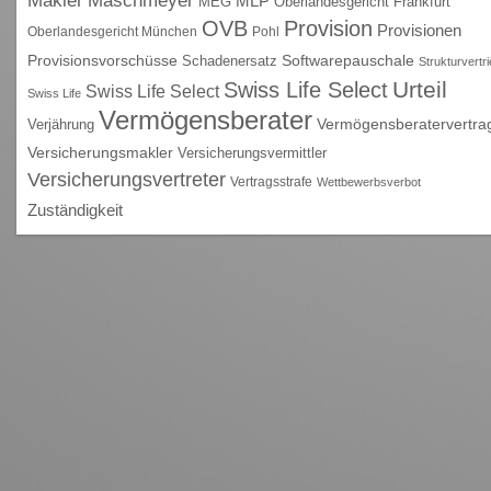
Makler
MLP
MEG
Oberlandesgericht Frankfurt
OVB
Provision
Provisionen
Oberlandesgericht München
Pohl
Provisionsvorschüsse
Schadenersatz
Softwarepauschale
Strukturvertr
Urteil
Swiss Life Select
Swiss Life Select
Swiss Life
Vermögensberater
Vermögensberatervertra
Verjährung
Versicherungsmakler
Versicherungsvermittler
Versicherungsvertreter
Vertragsstrafe
Wettbewerbsverbot
Zuständigkeit