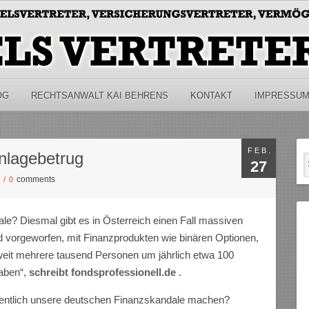
OG
RECHTSANWALT KAI BEHRENS
KONTAKT
IMPRESSU
FEB.
nlagebetrug
27
comments
S
/
0
e? Diesmal gibt es in Österreich einen Fall massiven
d vorgeworfen, mit Finanzprodukten wie binären Optionen,
eit mehrere tausend Personen um jährlich etwa 100
haben“,
schreibt fondsprofessionell.de
.
igentlich unsere deutschen Finanzskandale machen?