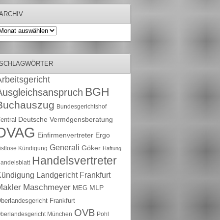
ARCHIV
rchiv
SCHLAGWÖRTER
rbeitsgericht
BGH
Ausgleichsanspruch
Buchauszug
Bundesgerichtshof
Deutsche Vermögensberatung
entral
DVAG
Einfirmenvertreter
Ergo
Generali
Göker
ristlose Kündigung
Haftung
Handelsvertreter
andelsblatt
Kündigung
Landgericht Frankfurt
Maschmeyer
Makler
MLP
MEG
berlandesgericht Frankfurt
OVB
berlandesgericht München
Pohl