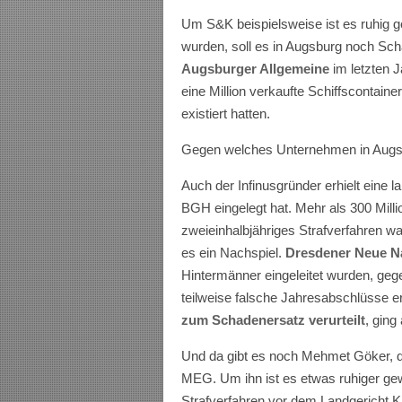
Um S&K beispielsweise ist es ruhig g
wurden, soll es in Augsburg noch S
Augsburger Allgemeine
im letzten J
eine Million verkaufte Schiffscontain
existiert hatten.
Gegen welches Unternehmen in Augsbu
Auch der Infinusgründer erhielt eine 
BGH eingelegt hat. Mehr als 300 Mill
zweieinhalbjähriges Strafverfahren wa
es ein Nachspiel.
Dresdener Neue N
Hintermänner eingeleitet wurden, geg
teilweise falsche Jahresabschlüsse ers
zum Schadenersatz verurteilt
, ging
Und da gibt es noch Mehmet Göker, d
MEG. Um ihn ist es etwas ruhiger gewo
Strafverfahren vor dem Landgericht 