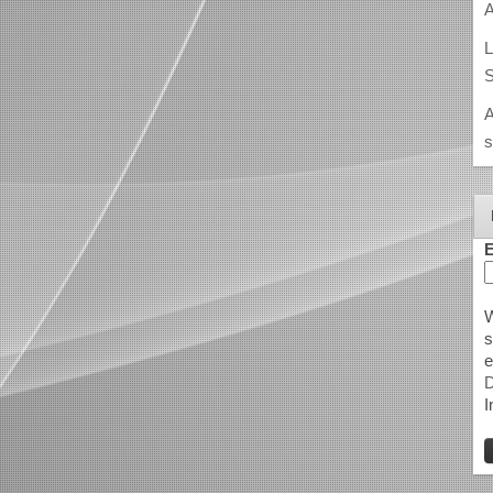
A
L
S
A
s
E
W
s
e
D
I