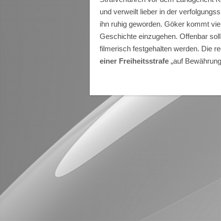
und verweilt lieber in der verfolgungss
ihn ruhig geworden. Göker kommt viel
Geschichte einzugehen. Offenbar sol
filmerisch festgehalten werden. Die 
einer Freiheitsstrafe
„auf Bewährung“ 