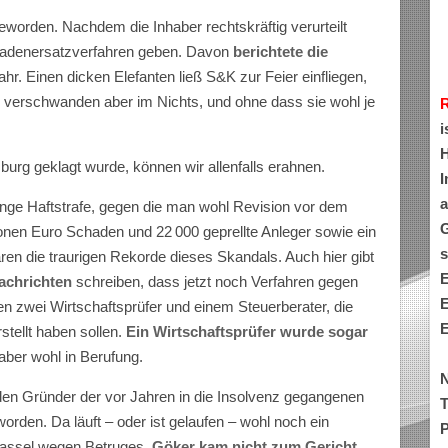
eworden. Nachdem die Inhaber rechtskräftig verurteilt
chadenersatzverfahren geben. Davon
berichtete die
ahr. Einen dicken Elefanten ließ S&K zur Feier einfliegen,
er verschwanden aber im Nichts, und ohne dass sie wohl je
i
H
rg geklagt wurde, können wir allenfalls erahnen.
I
a
lange Haftstrafe, gegen die man wohl Revision vor dem
G
ionen Euro Schaden und 22 000 geprellte Anleger sowie ein
s
ren die traurigen Rekorde dieses Skandals. Auch hier gibt
E
achrichten
schreiben, dass jetzt noch Verfahren gegen
E
en zwei Wirtschaftsprüfer und einem Steuerberater, die
E
tellt haben sollen.
Ein Wirtschaftsprüfer wurde sogar
 aber wohl in Berufung.
N
en Gründer der vor Jahren in die Insolvenz gegangenen
T
rden. Da läuft – oder ist gelaufen – wohl noch ein
P
Kassel wegen Betruges.
Göker kam nicht zum Gericht