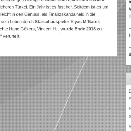
i
icheren Türkei. Ein Jahr ist es fast her. Seitdem ist es um
V
leicht in den Genuss, als Finanzskandalheld in die
T
l sein Leben durch
Starschauspieler Elyas M’Barek
–
rechte Hand Gökers, Vincent H. ,
wurde Ende 2018 zu
verurteilt.
d
D
A
I
s
V