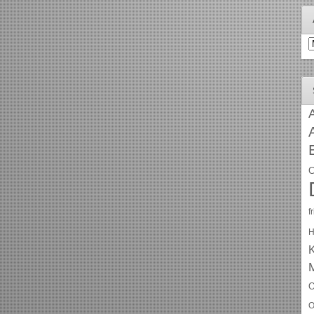
A
A
C
f
H
O
O