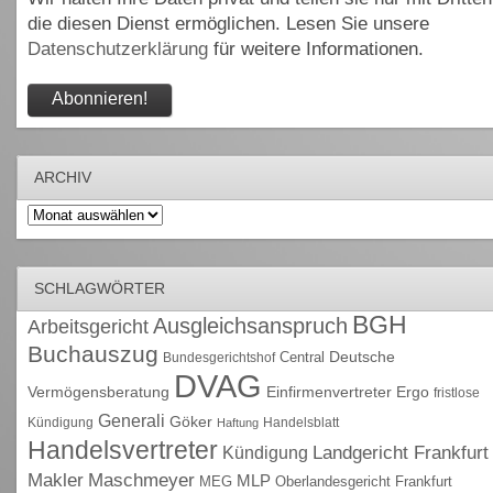
die diesen Dienst ermöglichen. Lesen Sie unsere
Datenschutzerklärung
für weitere Informationen.
ARCHIV
Archiv
SCHLAGWÖRTER
BGH
Ausgleichsanspruch
Arbeitsgericht
Buchauszug
Deutsche
Central
Bundesgerichtshof
DVAG
Vermögensberatung
Einfirmenvertreter
Ergo
fristlose
Generali
Göker
Kündigung
Handelsblatt
Haftung
Handelsvertreter
Kündigung
Landgericht Frankfurt
Maschmeyer
Makler
MLP
MEG
Oberlandesgericht Frankfurt