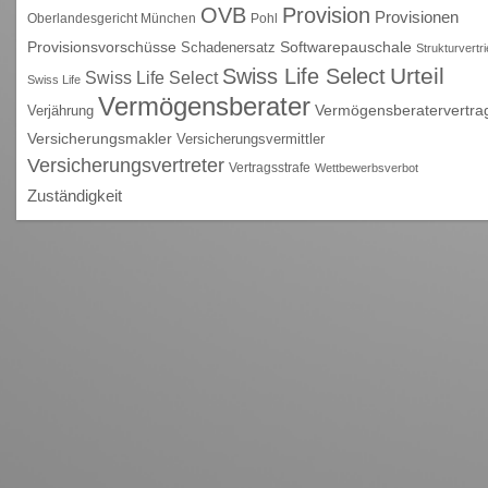
OVB
Provision
Provisionen
Oberlandesgericht München
Pohl
Provisionsvorschüsse
Schadenersatz
Softwarepauschale
Strukturvertr
Urteil
Swiss Life Select
Swiss Life Select
Swiss Life
Vermögensberater
Vermögensberatervertra
Verjährung
Versicherungsmakler
Versicherungsvermittler
Versicherungsvertreter
Vertragsstrafe
Wettbewerbsverbot
Zuständigkeit