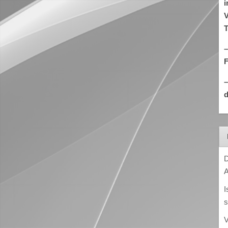
i
V
T
–
d
D
A
I
s
V