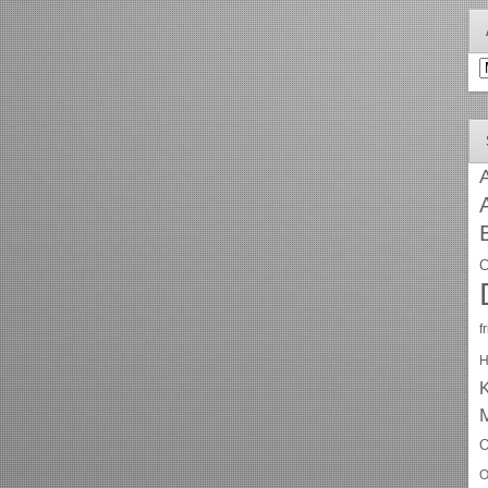
A
A
C
f
H
O
O