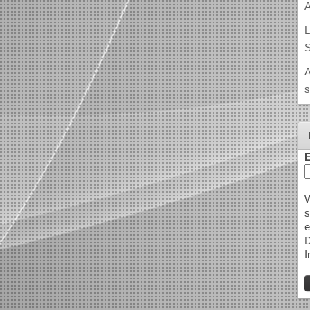
A
L
S
A
s
E
W
s
e
D
I