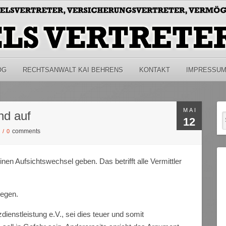
OG
RECHTSANWALT KAI BEHRENS
KONTAKT
IMPRESSU
MAI
nd auf
12
comments
S
/
0
inen Aufsichtswechsel geben. Das betrifft alle Vermittler
liegen.
enstleistung e.V., sei dies teuer und somit