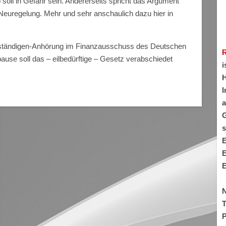
soll in Gefahr sein. Andererseits spricht das Argument
e Neuregelung. Mehr und sehr anschaulich dazu hier in
rständigen-Anhörung im Finanzausschuss des Deutschen
se soll das – eilbedürftige – Gesetz verabschiedet
i
H
I
a
G
s
E
E
E
N
T
P