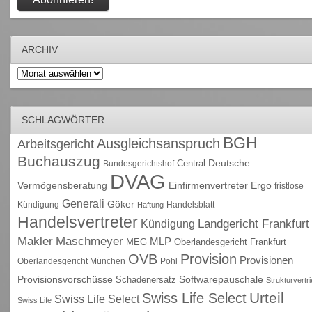
ARCHIV
Archiv
SCHLAGWÖRTER
BGH
Ausgleichsanspruch
Arbeitsgericht
Buchauszug
Deutsche
Central
Bundesgerichtshof
DVAG
Vermögensberatung
Einfirmenvertreter
Ergo
fristlose
Generali
Göker
Kündigung
Handelsblatt
Haftung
Handelsvertreter
Kündigung
Landgericht Frankfurt
Maschmeyer
Makler
MLP
MEG
Oberlandesgericht Frankfurt
OVB
Provision
Provisionen
Oberlandesgericht München
Pohl
Provisionsvorschüsse
Schadenersatz
Softwarepauschale
Strukturvertr
Urteil
Swiss Life Select
Swiss Life Select
Swiss Life