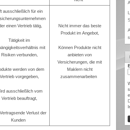
A
t ausschließlich für ein
L
sicherungsunternehmen
S
der einen Vertrieb tätig,
Nicht immer das beste
A
Produkt im Angebot,
s
Tätigkeit im
ängigkeitsverhältnis mit
Können Produkte nicht
Risiken verbunden,
anbieten von
Versicherungen, die mit
E
odukte werden von dem
Maklern nicht
Vertrieb vorgegeben,
zusammenarbeiten
W
s
ird ausschließlich vom
e
Vertrieb beauftragt,
D
I
 Vertragsende Verlust der
Kunden