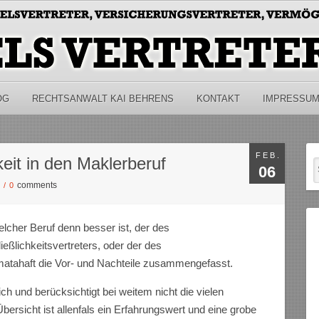
OG
RECHTSANWALT KAI BEHRENS
KONTAKT
IMPRESSU
FEB.
eit in den Maklerberuf
06
comments
S
/
0
cher Beruf denn besser ist, der des
eßlichkeitsvertreters, oder der des
atahaft die Vor- und Nachteile zusammengefasst.
ich und berücksichtigt bei weitem nicht die vielen
Übersicht ist allenfals ein Erfahrungswert und eine grobe