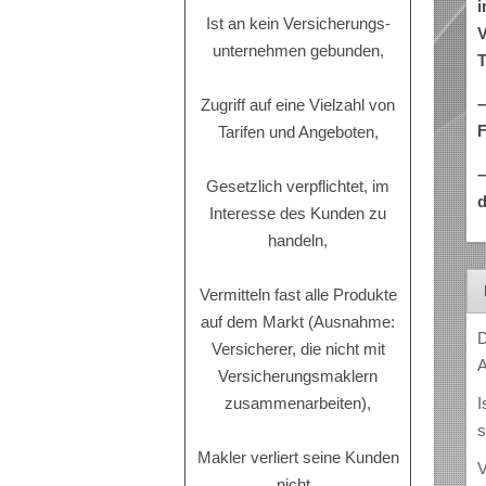
i
Ist an kein Versicherungs-
V
unternehmen gebunden,
T
–
Zugriff auf eine Vielzahl von
Tarifen und Angeboten,
Gesetzlich verpflichtet, im
d
Interesse des Kunden zu
handeln,
Vermitteln fast alle Produkte
auf dem Markt (Ausnahme:
D
Versicherer, die nicht mit
A
Versicherungsmaklern
I
zusammenarbeiten),
s
Makler verliert seine Kunden
V
nicht