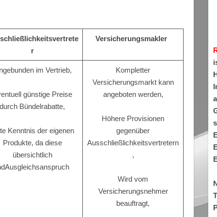
chließlichkeitsvertrete
Versicherungsmakler
r
i
ngebunden im Vertrieb,
Kompletter
H
Versicherungsmarkt kann
I
entuell günstige Preise
angeboten werden,
a
durch Bündelrabatte,
G
Höhere Provisionen
s
te Kenntnis der eigenen
gegenüber
E
Produkte, da diese
Ausschließlichkeitsvertretern
E
übersichtlich
,
E
ndAusgleichsanspruch
Wird vom
N
Versicherungsnehmer
T
beauftragt,
P