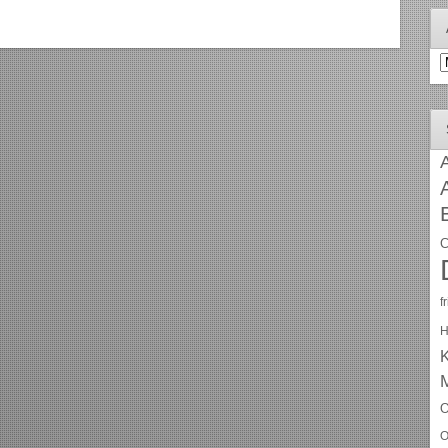
A
A
C
f
H
O
O