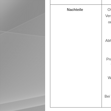
Nachteile
Of
Ver
o
Abh
Pr
W
Bei