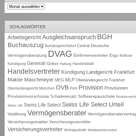
Archiv
SCHLAGWÖRTER
BGH
Ausgleichsanspruch
Arbeitsgericht
Buchauszug
Deutsche
Central
Bundesgerichtshof
DVAG
Vermögensberatung
Einfirmenvertreter
Ergo
fristlose
Generali
Göker
Kündigung
Handelsblatt
Haftung
Handelsvertreter
Kündigung
Landgericht Frankfurt
Maschmeyer
Makler
MLP
MEG
Oberlandesgericht Frankfurt
OVB
Provision
Provisionen
Oberlandesgericht München
Pohl
Provisionsvorschüsse
Schadenersatz
Softwarepauschale
Strukturvertr
Urteil
Swiss Life Select
Swiss Life Select
Swiss Life
Vermögensberater
Vermögensberatervertra
Verjährung
Versicherungsmakler
Versicherungsvermittler
Versicherungsvertreter
Vertragsstrafe
Wettbewerbsverbot