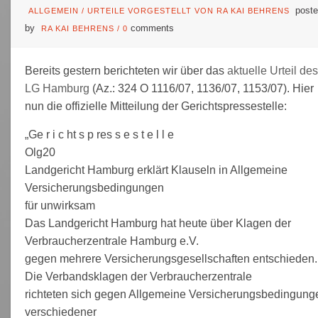
poste
ALLGEMEIN
/
URTEILE VORGESTELLT VON RA KAI BEHRENS
by
comments
RA KAI BEHRENS
/
0
Bereits gestern berichteten wir über das
aktuelle Urteil des
LG Hamburg
(Az.: 324 O 1116/07, 1136/07, 1153/07). Hier
nun die offizielle Mitteilung der Gerichtspressestelle:
„Ge r i c ht s p res s e s t e l l e
Olg20
Landgericht Hamburg erklärt Klauseln in Allgemeine
Versicherungsbedingungen
für unwirksam
Das Landgericht Hamburg hat heute über Klagen der
Verbraucherzentrale Hamburg e.V.
gegen mehrere Versicherungsgesellschaften entschieden.
Die Verbandsklagen der Verbraucherzentrale
richteten sich gegen Allgemeine Versicherungsbedingung
verschiedener