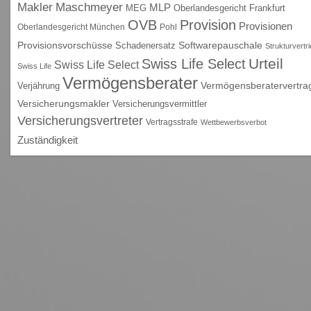
Maschmeyer
Makler
MLP
MEG
Oberlandesgericht Frankfurt
OVB
Provision
Provisionen
Oberlandesgericht München
Pohl
Provisionsvorschüsse
Schadenersatz
Softwarepauschale
Strukturvertr
Urteil
Swiss Life Select
Swiss Life Select
Swiss Life
Vermögensberater
Vermögensberatervertra
Verjährung
Versicherungsmakler
Versicherungsvermittler
Versicherungsvertreter
Vertragsstrafe
Wettbewerbsverbot
Zuständigkeit