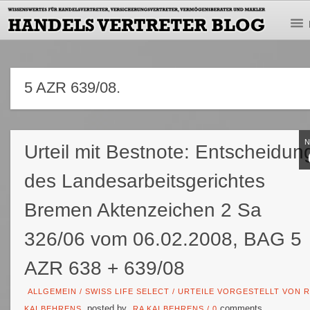
5 AZR 639/08.
Urteil mit Bestnote: Entscheidun
des Landesarbeitsgerichtes
Bremen Aktenzeichen 2 Sa
326/06 vom 06.02.2008, BAG 5
AZR 638 + 639/08
ALLGEMEIN
/
SWISS LIFE SELECT
/
URTEILE VORGESTELLT VON R
posted by
comments
KAI BEHRENS
RA KAI BEHRENS
/
0