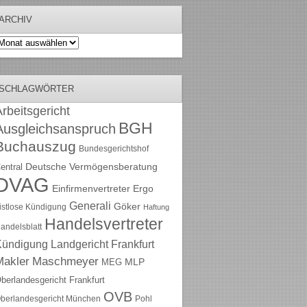
ARCHIV
rchiv
SCHLAGWÖRTER
rbeitsgericht
BGH
Ausgleichsanspruch
Buchauszug
Bundesgerichtshof
Deutsche Vermögensberatung
entral
DVAG
Einfirmenvertreter
Ergo
Generali
Göker
ristlose Kündigung
Haftung
Handelsvertreter
andelsblatt
Kündigung
Landgericht Frankfurt
Maschmeyer
Makler
MLP
MEG
berlandesgericht Frankfurt
OVB
berlandesgericht München
Pohl