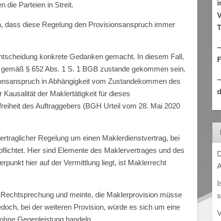
i
 die Parteien in Streit.
V
n, dass diese Regelung den Provisionsanspruch immer
T
–
Entscheidung konkrete Gedanken gemacht. In diesem Fall,
g gemäß § 652 Abs. 1 S. 1 BGB zustande gekommen sein.
ionsanspruch in Abhängigkeit vom Zustandekommen des
d
 Kausalität der Maklertätigkeit für dieses
iheit des Auftraggebers (BGH Urteil vom 28. Mai 2020
 vertraglicher Regelung um einen Maklerdienstvertrag, bei
pflichtet. Hier sind Elemente des Maklervertrages und des
D
punkt hier auf der Vermittlung liegt, ist Maklerrecht
A
I
 Rechtsprechung und meinte, die Maklerprovision müsse
s
jedoch, bei der weiteren Provision, würde es sich um eine
V
ohne Gegenleistung handeln.