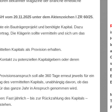
utoren bekannter Magazine der Branche erhebliche
GH vom 20.11.2025 unter dem Aktenzeichen I ZR 60/25
.
te ein Bauträgerprojekt und benötigte Kapital. Dazu
i
rtrag. Die Klägerin sollte vermitteln und sich um das
H
I
ttelten Kapitals als Provision erhalten.
a
G
n Kontakt zu potenziellen Kapitalgebern oder deren
s
E
rovisionsanspruch soll alle 360 Tage erneut jeweils für ein
E
ng des vermittelten Kapitals, unabhängig davon, ob das
E
h für das ganze Jahr in Anspruch genommen wird.
N
n: Fast jährlich – bis zur Rückzahlung des Kapitals –
T
tstehen.
P