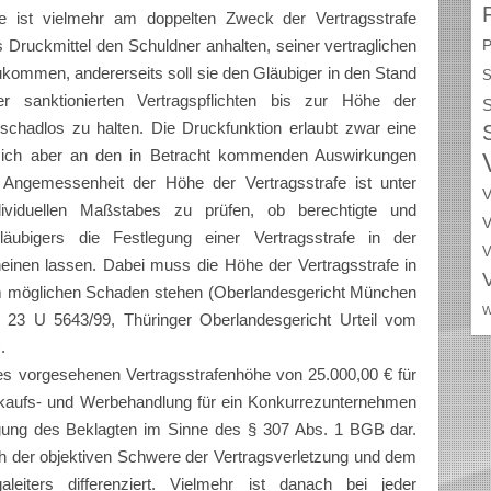
ie ist vielmehr am doppelten Zweck der Vertragsstrafe
ls Druckmittel den Schuldner anhalten, seiner vertraglichen
P
ommen, andererseits soll sie den Gläubiger in den Stand
S
er sanktionierten Vertragspflichten bis zur Höhe der
S
schadlos zu halten. Die Druckfunktion erlaubt zwar eine
 sich aber an den in Betracht kommenden Auswirkungen
er Angemessenheit der Höhe der Vertragsstrafe ist unter
V
dividuellen Maßstabes zu prüfen, ob berechtigte und
V
äubigers die Festlegung einer Vertragsstrafe in der
V
inen lassen. Dabei muss die Höhe der Vertragsstrafe in
 möglichen Schaden stehen (Oberlandesgericht München
W
 23 U 5643/99, Thüringer Oberlandesgericht Urteil vom
.
ges vorgesehenen Vertragsstrafenhöhe von 25.000,00 € für
rkaufs- und Werbehandlung für ein Konkurrezunternehmen
igung des Beklagten im Sinne des § 307 Abs. 1 BGB dar.
ch der objektiven Schwere der Vertragsverletzung und dem
iters differenziert. Vielmehr ist danach bei jeder