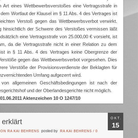
Art eines Wettbewerbsverstoßes eine Vertragsstrafe in
dem Wortlaut der Klausel im § 11 Abs. 4 des Vertrages ist
 leichten Verstoß gegen das Wettbewerbsverbot verwirkt.
ng hinsichtlich der Schwere des Verstoßes vermissen läßt
sätzlich eine Vertragsstrafe von 25.000,00 € vorsieht, ist
 da die Vertragsstrafe nicht in einer Relation zu dem
ist in § 11 Abs. 4 des Vertrages keine Obergrenze der
e Verstöße gegen das Wettbewerbsverbot vorgesehen. Dies
ere Verstöße der Provisionsverdienste der Beklagten für
nzvernichtenden Umfang aufgezerrt wird.
n von allgemeinen Geschäftsbedingungen ist nach der
gerichtshof und der Oberlandesgerichte nicht möglich.
 01.06.2011 Aktenzeichen 10 O 1247/10
OKT.
erklärt
15
posted by
ON RA KAI BEHRENS
RA KAI BEHRENS
/
0