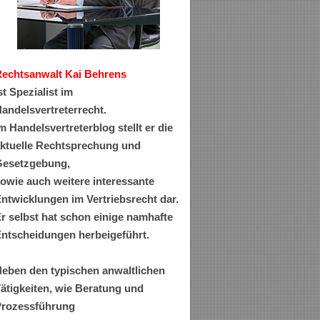
Rechtsanwa
lt Kai Behrens
st Spezialist im
andelsvertreterrecht.
m Handelsvertreterblog stellt er die
ktuelle Rechtsprechung und
esetzgebung,
owie auch weitere interessante
ntwicklungen im Vertriebsrecht dar.
r selbst hat schon einige namhafte
ntscheidungen herbeigeführt.
eben den typischen anwaltlichen
ätigkeiten, wie Beratung und
rozessführung