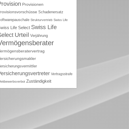
Provision
Provisionen
rovisionsvorschüsse
Schadenersatz
oftwarepauschale
Strukturvertrieb
Swiss Life
Swiss Life
wiss Life Select
Urteil
Select
Verjährung
Vermögensberater
ermögensberatervertrag
ersicherungsmakler
ersicherungsvermittler
Versicherungsvertreter
Vertragsstrafe
Zuständigkeit
ettbewerbsverbot