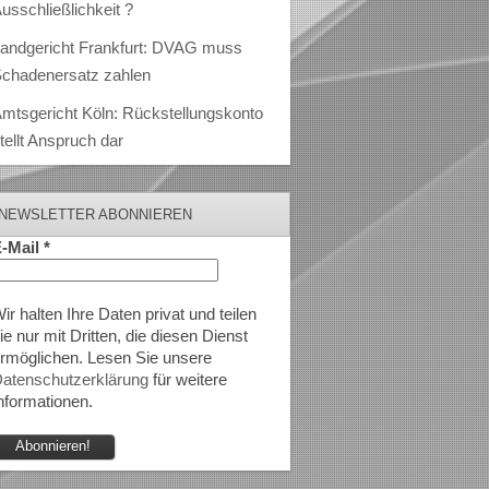
usschließlichkeit ?
andgericht Frankfurt: DVAG muss
chadenersatz zahlen
mtsgericht Köln: Rückstellungskonto
tellt Anspruch dar
NEWSLETTER ABONNIEREN
-Mail
*
ir halten Ihre Daten privat und teilen
ie nur mit Dritten, die diesen Dienst
rmöglichen. Lesen Sie unsere
atenschutzerklärung
für weitere
nformationen.