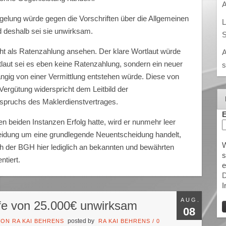
A
elung würde gegen die Vorschriften über die Allgemeinen
L
 deshalb sei sie unwirksam.
S
ht als Ratenzahlung ansehen. Der klare Wortlaut würde
A
ut sei es eben keine Ratenzahlung, sondern ein neuer
s
ngig von einer Vermittlung entstehen würde. Diese von
Vergütung widerspricht dem Leitbild der
nspruchs des Maklerdienstvertrages.
E
n beiden Instanzen Erfolg hatte, wird er nunmehr leer
eidung um eine grundlegende Neuentscheidung handelt,
W
sich der BGH hier lediglich an bekannten und bewährten
s
tiert.
e
D
I
AUG.
afe von 25.000€ unwirksam
08
posted by
ON RA KAI BEHRENS
RA KAI BEHRENS
/
0