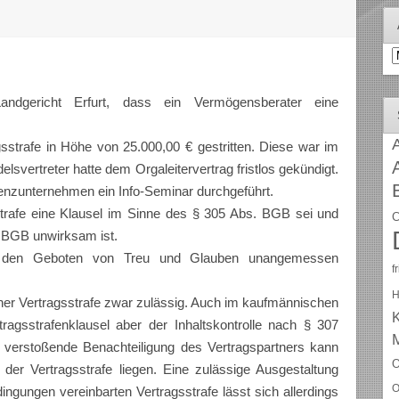
A
ndgericht Erfurt, dass ein Vermögensberater eine
A
sstrafe in Höhe von 25.000,00 € gestritten. Diese war im
lsvertreter hatte dem Orgaleitervertrag fristlos gekündigt.
renzunternehmen ein Info-Seminar durchgeführt.
trafe eine Klausel im Sinne des § 305 Abs.
BGB sei und
C
 BGB unwirksam ist.
en den Geboten von Treu und Glauben unangemessen
f
H
iner Vertragsstrafe zwar zulässig. Auch im kaufmännischen
tragsstrafenklausel aber der Inhaltskontrolle nach § 307
verstoßende Benachteiligung des Vertragspartners kann
O
r Vertragsstrafe liegen. Eine zulässige Ausgestaltung
O
ngungen vereinbarten Vertragsstrafe lässt sich allerdings