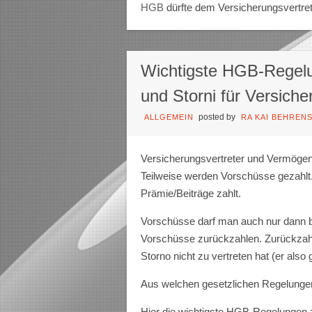
HGB
dürfte dem Versicherungsvertret
Wichtigste HGB-Regelu
und Storni für Versiche
posted by
ALLGEMEIN
RA KAI BEHREN
Versicherungsvertreter und Vermögens
Teilweise werden Vorschüsse gezahlt.
Prämie/Beiträge zahlt.
Vorschüsse darf man auch nur dann b
Vorschüsse zurückzahlen. Zurückzahl
Storno nicht zu vertreten hat (er als
Aus welchen gesetzlichen Regelunge
Hier die wichtigste HGB-Regelungen z