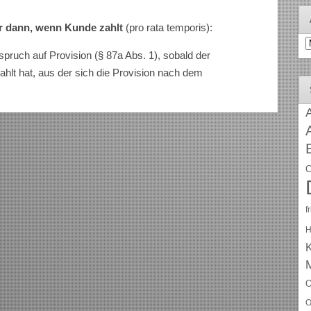
r dann, wenn Kunde zahlt
(pro rata temporis):
A
spruch auf Provision (§ 87a Abs. 1), sobald der
lt hat, aus der sich die Provision nach dem
A
C
f
H
O
O