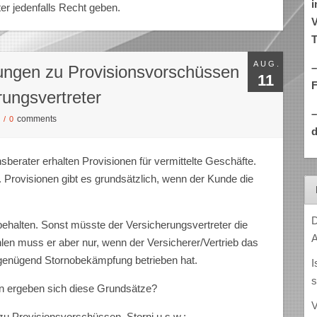
i
er jedenfalls Recht geben.
V
T
AUG.
–
ngen zu Provisionsvorschüssen
11
rungsvertreter
comments
S
/
0
d
berater erhalten Provisionen für vermittelte Geschäfte.
 Provisionen gibt es grundsätzlich, wenn der Kunde die
D
ehalten. Sonst müsste der Versicherungsvertreter die
A
en muss er aber nur, wenn der Versicherer/Vertrieb das
o genügend Stornobekämpfung betrieben hat.
I
s
n ergeben sich diese Grundsätze?
V
u Provisionsvorschüssen, Storni u.s.w.: