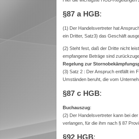
§87 a HGB
:
(1) Der Handelsvertreter hat Anspruc
ein Dritter, Satz3) das Geschäft ausge
(2) Steht fest, daß der Dritte nicht lei
empfangene Beträge sind zurückzug
Regelung zur Stornobekämpfungsp
(3) Satz 2 : Der Anspruch entfällt im
Umständen beruht, die vom Unternehme
§87 c HGB
:
Buchauszug
:
(2) Der Handelsvertreter kann bei d
verlangen, für die ihm nach § 87 Provi
§92 HGB
: