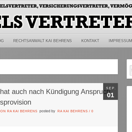
OG
RECHTSANWALT KAI BEHRENS
KONTAKT
IMPRESSU
SEP.
r hat auch nach Kündigung Anspruch
01
sprovision
posted by
ON RA KAI BEHRENS
RA KAI BEHRENS
/
0