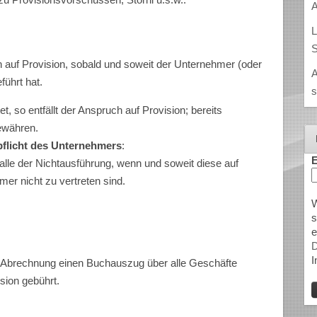
A
L
S
h auf Provision, sobald und soweit der Unternehmer (oder
A
führt hat.
s
stet, so entfällt der Anspruch auf Provision; bereits
ewähren.
flicht des Unternehmers
:
E
 Falle der Nichtausführung, wenn und soweit diese auf
r nicht zu vertreten sind.
W
s
e
D
I
er Abrechnung einen Buchauszug über alle Geschäfte
sion gebührt.