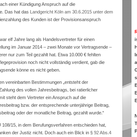
nach einer Kündigung Anspruch auf die
he. Das hat das
Landgericht Köln am 30.6.2015 unter dem
ienzahlung des Kunden ist der Provisionsanspruch
i
ar elf Jahre lang als Handelsvertreter für einen
H
tellung im Januar 2014 – zwei Monate vor Vertragsende –
I
rer nur zum Teil gezahlt hat. Etwa 10.000 € fehlten
a
egeprovision noch nicht vollständig verdient, gab die
G
ragsende könne es nicht geben.
s
n vereinbarten Bestimmungen „entsteht der
E
hlung des vollen Jahresbeitrags, bei ratierlicher
E
it steht dem Vertreter ein Anspruch auf die
E
esbeitrag bzw. der entsprechende unterjährige Beitrag,
sbeitrag oder der monatliche Beitrag, gezahlt wurde.“
N
T
 108/15, in dem Berufungsverfahren entschieden hat,
P
nken der Justiz nicht. Doch auch ein Blick in
§ 92 Abs.4