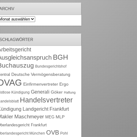
ARCHIV
rchiv
SCHLAGWÖRTER
rbeitsgericht
BGH
Ausgleichsanspruch
Buchauszug
Bundesgerichtshof
Deutsche Vermögensberatung
entral
DVAG
Einfirmenvertreter
Ergo
Generali
Göker
ristlose Kündigung
Haftung
Handelsvertreter
andelsblatt
Kündigung
Landgericht Frankfurt
Maschmeyer
Makler
MLP
MEG
berlandesgericht Frankfurt
OVB
berlandesgericht München
Pohl