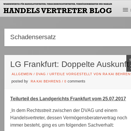
Schadensersatz
LG Frankfurt: Doppelte Auskunft
ALLGEMEIN
/
DVAG
/
URTEILE VORGESTELLT VON RA KAI BEHREN
posted by
comments
RA KAI BEHRENS
/
0
Teilurteil des Landgerichts Frankfurt vom 25.07.2017
In dem Rechtsstreit zwischen der DVAG und einem
Handelsvertreter, dessen Vermögensberatervertrag noch
immer besteht, ging es um folgenden Sachverhalt: