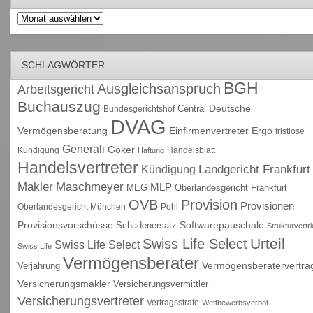
Archiv
SCHLAGWÖRTER
BGH
Ausgleichsanspruch
Arbeitsgericht
Buchauszug
Deutsche
Central
Bundesgerichtshof
DVAG
Vermögensberatung
Einfirmenvertreter
Ergo
fristlose
Generali
Göker
Kündigung
Handelsblatt
Haftung
Handelsvertreter
Kündigung
Landgericht Frankfurt
Maschmeyer
Makler
MLP
MEG
Oberlandesgericht Frankfurt
OVB
Provision
Provisionen
Oberlandesgericht München
Pohl
Provisionsvorschüsse
Schadenersatz
Softwarepauschale
Strukturvertr
Urteil
Swiss Life Select
Swiss Life Select
Swiss Life
Vermögensberater
Vermögensberatervertra
Verjährung
Versicherungsmakler
Versicherungsvermittler
Versicherungsvertreter
Vertragsstrafe
Wettbewerbsverbot