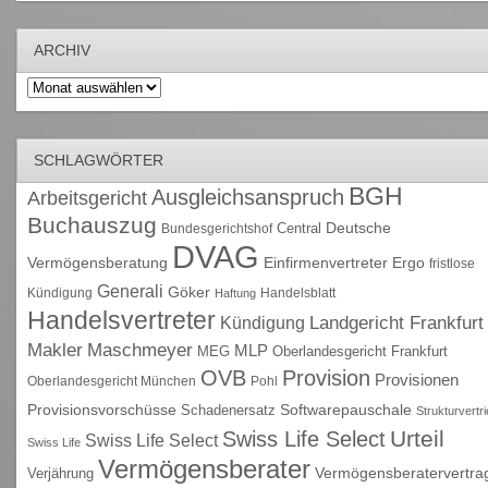
ARCHIV
Archiv
SCHLAGWÖRTER
BGH
Ausgleichsanspruch
Arbeitsgericht
Buchauszug
Deutsche
Central
Bundesgerichtshof
DVAG
Vermögensberatung
Einfirmenvertreter
Ergo
fristlose
Generali
Göker
Kündigung
Handelsblatt
Haftung
Handelsvertreter
Kündigung
Landgericht Frankfurt
Maschmeyer
Makler
MLP
MEG
Oberlandesgericht Frankfurt
OVB
Provision
Provisionen
Oberlandesgericht München
Pohl
Provisionsvorschüsse
Schadenersatz
Softwarepauschale
Strukturvertr
Urteil
Swiss Life Select
Swiss Life Select
Swiss Life
Vermögensberater
Vermögensberatervertra
Verjährung