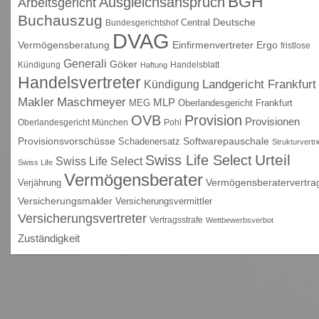
BGH
Ausgleichsanspruch
Arbeitsgericht
Buchauszug
Deutsche
Central
Bundesgerichtshof
DVAG
Vermögensberatung
Einfirmenvertreter
Ergo
fristlose
Generali
Göker
Kündigung
Handelsblatt
Haftung
Handelsvertreter
Kündigung
Landgericht Frankfurt
Maschmeyer
Makler
MLP
MEG
Oberlandesgericht Frankfurt
OVB
Provision
Provisionen
Oberlandesgericht München
Pohl
Provisionsvorschüsse
Schadenersatz
Softwarepauschale
Strukturvertr
Urteil
Swiss Life Select
Swiss Life Select
Swiss Life
Vermögensberater
Vermögensberatervertra
Verjährung
Versicherungsmakler
Versicherungsvermittler
Versicherungsvertreter
Vertragsstrafe
Wettbewerbsverbot
Zuständigkeit