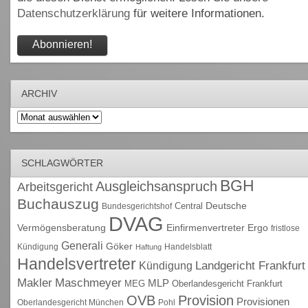
Datenschutzerklärung
für weitere Informationen.
ARCHIV
Archiv
SCHLAGWÖRTER
BGH
Ausgleichsanspruch
Arbeitsgericht
Buchauszug
Deutsche
Central
Bundesgerichtshof
DVAG
Vermögensberatung
Einfirmenvertreter
Ergo
fristlose
Generali
Göker
Kündigung
Handelsblatt
Haftung
Handelsvertreter
Kündigung
Landgericht Frankfurt
Maschmeyer
Makler
MLP
MEG
Oberlandesgericht Frankfurt
OVB
Provision
Provisionen
Oberlandesgericht München
Pohl