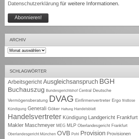
Datenschutzerklärung
für weitere Informationen.
ARCHIV
Archiv
SCHLAGWÖRTER
BGH
Ausgleichsanspruch
Arbeitsgericht
Buchauszug
Deutsche
Central
Bundesgerichtshof
DVAG
Vermögensberatung
Einfirmenvertreter
Ergo
fristlose
Generali
Göker
Kündigung
Handelsblatt
Haftung
Handelsvertreter
Kündigung
Landgericht Frankfurt
Maschmeyer
Makler
MLP
MEG
Oberlandesgericht Frankfurt
OVB
Provision
Provisionen
Oberlandesgericht München
Pohl