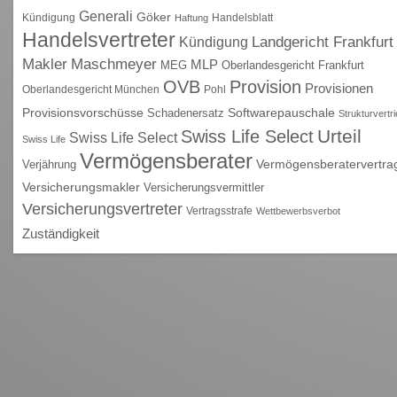
Generali
Göker
Kündigung
Handelsblatt
Haftung
Handelsvertreter
Kündigung
Landgericht Frankfurt
Maschmeyer
Makler
MLP
MEG
Oberlandesgericht Frankfurt
OVB
Provision
Provisionen
Oberlandesgericht München
Pohl
Provisionsvorschüsse
Schadenersatz
Softwarepauschale
Strukturvertr
Urteil
Swiss Life Select
Swiss Life Select
Swiss Life
Vermögensberater
Vermögensberatervertra
Verjährung
Versicherungsmakler
Versicherungsvermittler
Versicherungsvertreter
Vertragsstrafe
Wettbewerbsverbot
Zuständigkeit