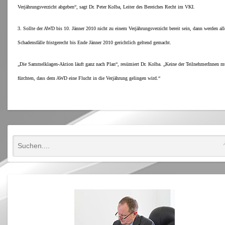
Verjährungsverzicht abgeben“, sagt Dr. Peter Kolba, Leiter des Bereiches Recht im VKI.
3. Sollte der AWD bis 10. Jänner 2010 nicht zu einem Verjährungsverzicht bereit sein, dann werden all
Schadensfälle fristgerecht bis Ende Jänner 2010 gerichtlich geltend gemacht.
„Die Sammelklagen-Aktion läuft ganz nach Plan“, resümiert Dr. Kolba. „Keine der TeilnehmerInnen m
fürchten, dass dem AWD eine Flucht in die Verjährung gelingen wird.“