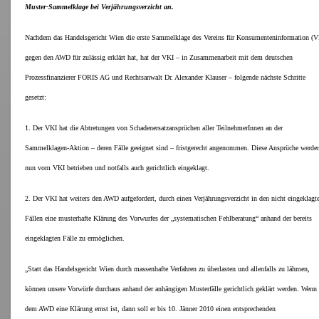
Muster-Sammelklage bei Verjährungsverzicht an.
Nachdem das Handelsgericht Wien die erste Sammelklage des Vereins für Konsumenteninformation (V
gegen den AWD für zulässig erklärt hat, hat der VKI – in Zusammenarbeit mit dem deutschen
Prozessfinanzierer FORIS AG und Rechtsanwalt Dr. Alexander Klauser – folgende nächste Schritte
gesetzt:
1. Der VKI hat die Abtretungen von Schadenersatzansprüchen aller TeilnehmerInnen an der
Sammelklagen-Aktion – deren Fälle geeignet sind – fristgerecht angenommen. Diese Ansprüche werde
nun vom VKI betrieben und notfalls auch gerichtlich eingeklagt.
2. Der VKI hat weiters den AWD aufgefordert, durch einen Verjährungsverzicht in den nicht eingeklagt
Fällen eine musterhafte Klärung des Vorwurfes der „systematischen Fehlberatung“ anhand der bereits
eingeklagten Fälle zu ermöglichen.
„Statt das Handelsgericht Wien durch massenhafte Verfahren zu überlasten und allenfalls zu lähmen,
können unsere Vorwürfe durchaus anhand der anhängigen Musterfälle gerichtlich geklärt werden. Wenn
dem AWD eine Klärung ernst ist, dann soll er bis 10. Jänner 2010 einen entsprechenden