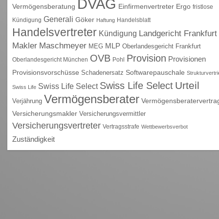
DVAG
Vermögensberatung
Einfirmenvertreter
Ergo
fristlose
Generali
Göker
Kündigung
Handelsblatt
Haftung
Handelsvertreter
Kündigung
Landgericht Frankfurt
Maschmeyer
Makler
MLP
MEG
Oberlandesgericht Frankfurt
OVB
Provision
Provisionen
Oberlandesgericht München
Pohl
Provisionsvorschüsse
Schadenersatz
Softwarepauschale
Strukturvertr
Urteil
Swiss Life Select
Swiss Life Select
Swiss Life
Vermögensberater
Vermögensberatervertra
Verjährung
Versicherungsmakler
Versicherungsvermittler
Versicherungsvertreter
Vertragsstrafe
Wettbewerbsverbot
Zuständigkeit