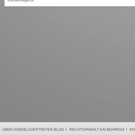
/
/
ÜBER HANDELSVERTRETER-BLOG
RECHTSANWALT KAI BEHRENS
KO