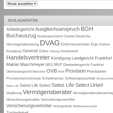
Archiv
SCHLAGWÖRTER
BGH
Ausgleichsanspruch
Arbeitsgericht
Buchauszug
Deutsche
Central
Bundesgerichtshof
DVAG
Vermögensberatung
Einfirmenvertreter
Ergo
fristlose
Generali
Göker
Kündigung
Handelsblatt
Haftung
Handelsvertreter
Kündigung
Landgericht Frankfurt
Maschmeyer
Makler
MLP
MEG
Oberlandesgericht Frankfurt
OVB
Provision
Provisionen
Oberlandesgericht München
Pohl
Provisionsvorschüsse
Schadenersatz
Softwarepauschale
Strukturvertr
Urteil
Swiss Life Select
Swiss Life Select
Swiss Life
Vermögensberater
Vermögensberatervertra
Verjährung
Versicherungsmakler
Versicherungsvermittler
Versicherungsvertreter
Vertragsstrafe
Wettbewerbsverbot
Zuständigkeit