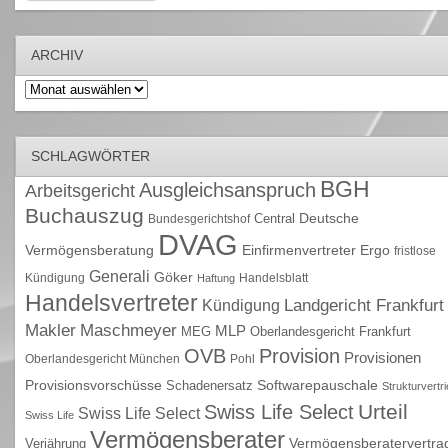
ARCHIV
Archiv
SCHLAGWÖRTER
BGH
Ausgleichsanspruch
Arbeitsgericht
Buchauszug
Deutsche
Central
Bundesgerichtshof
DVAG
Vermögensberatung
Einfirmenvertreter
Ergo
fristlose
Generali
Göker
Kündigung
Handelsblatt
Haftung
Handelsvertreter
Kündigung
Landgericht Frankfurt
Maschmeyer
Makler
MLP
MEG
Oberlandesgericht Frankfurt
OVB
Provision
Provisionen
Oberlandesgericht München
Pohl
Provisionsvorschüsse
Schadenersatz
Softwarepauschale
Strukturvertr
Urteil
Swiss Life Select
Swiss Life Select
Swiss Life
Vermögensberater
Vermögensberatervertra
Verjährung