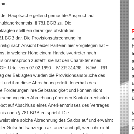
ain:
in der Hauptsache geltend gemachte Anspruch auf
huldanerkenntnis, § 781 BGB zu. Die
agten stellt ein derartiges abstraktes
81 BGB dar. Die Provisionsabrechnung im
i
eitig nach Ansicht beider Parteien hier vorgelegen hat –
H
ens, in welcher Höhe einem Handelsvertreter nach
I
visionsanspruch zusteht; sie hat den Charakter eines
a
BGH-Urteil vom 07.02.1990 – IV ZR 314/88 – NJW – RR
G
ag der Beklagten wurden die Provisionsansprüche des
s
 und ihm diese Abrechnung erteilt. Innerhalb des
E
ie Forderungen ihre Selbständigkeit und können nicht
E
bersendung einer Abrechnung über den Kontokorrentsaldo
E
ebot auf Abschluss eines Anerkenntnisses des Vertrages
nis nach § 781 BGB entspricht. Die
N
weist eine solche Abrechnung des Saldos auf und erwähnt
T
 der Gutschriftsanzeigen als anerkannt gilt, wenn ihr nicht
P