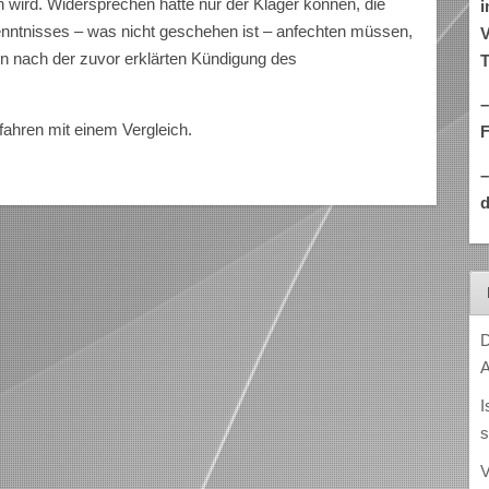
 wird. Widersprechen hätte nur der Kläger können, die
i
enntnisses – was nicht geschehen ist – anfechten müssen,
V
en nach der zuvor erklärten Kündigung des
T
–
fahren mit einem Vergleich.
d
D
A
I
s
V