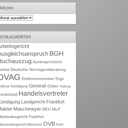
ARCHIV
rchiv
SCHLAGWÖRTER
rbeitsgericht
BGH
Ausgleichsanspruch
Buchauszug
Bundesgerichtshof
Deutsche Vermögensberatung
entral
DVAG
Einfirmenvertreter
Ergo
Generali
Göker
ristlose Kündigung
Haftung
Handelsvertreter
andelsblatt
Kündigung
Landgericht Frankfurt
Maschmeyer
Makler
MLP
MEG
berlandesgericht Frankfurt
OVB
berlandesgericht München
Pohl