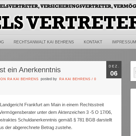
OG
RECHTSANWALT KAI BEHRENS
KONTAKT
IMPRESSU
DEZ.
st ein Anerkenntnis
06
posted by
ON RA KAI BEHRENS
RA KAI BEHRENS
/
0
Landgericht Frankfurt am Main in einem Rechtsstreit
n Vermögensberater unter dem Aktenzeichen 3 -5 O 17/06,
bstraktes Schuldanerkenntnis gemäß § 781 BGB darstellt
us der abgerechnete Betrag zustehe.