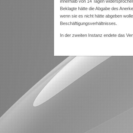
innerhalb von 14 Tagen widersprochen
Beklagte hätte die Abgabe des Anerk
wenn sie es nicht hätte abgeben woll
Beschäftigungsverhältnisses.
In der zweiten Instanz endete das Ver