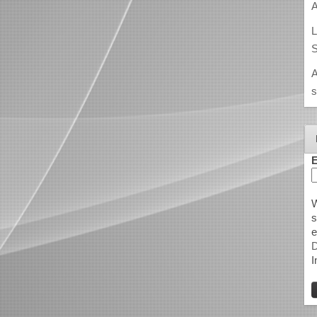
A
L
S
A
s
E
W
s
e
D
I