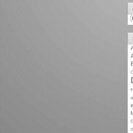
A
A
C
f
H
O
O